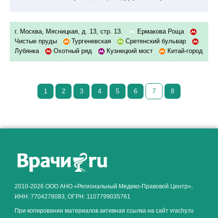
г. Москва, Мясницкая, д. 13, стр. 13.
Ермакова Роща
Чистые пруды
Тургеневская
Сретенский бульвар
Лубянка
Охотный ряд
Кузнецкий мост
Китай-город
1
2
3
4
5
6
7
8
Как алкоголь влияет на
ЗДОРОВЬЕ МУЖЧИНЫ
.
2010-2026 ООО АНО «Региональный Медико-Правовой Центр»,
ИНН: 7704278083, ОГРН: 1107799035761
При копировании материалов активная ссылка на сайт vrachy.ru