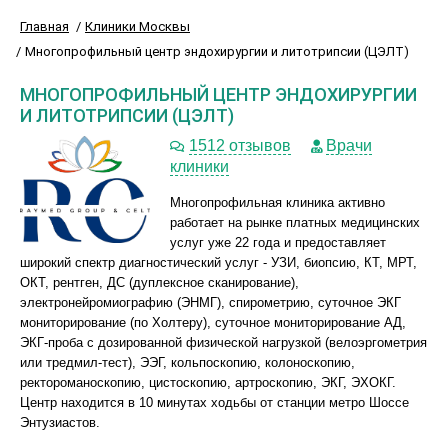
Главная
Клиники Москвы
Многопрофильный центр эндохирургии и литотрипсии (ЦЭЛТ)
МНОГОПРОФИЛЬНЫЙ ЦЕНТР ЭНДОХИРУРГИИ
И ЛИТОТРИПСИИ (ЦЭЛТ)
1512 отзывов
Врачи
клиники
Многопрофильная клиника активно
работает на рынке платных медицинских
услуг уже 22 года и предоставляет
широкий спектр диагностический услуг - УЗИ, биопсию, КТ, МРТ,
ОКТ, рентген, ДС (дуплексное сканирование),
электронейромиографию (ЭНМГ), спирометрию, суточное ЭКГ
мониторирование (по Холтеру), суточное мониторирование АД,
ЭКГ-проба с дозированной физической нагрузкой (велоэргометрия
или тредмил-тест), ЭЭГ, кольпоскопию, колоноскопию,
ректороманоскопию, цистоскопию, артроскопию, ЭКГ, ЭХОКГ.
Центр находится в 10 минутах ходьбы от станции метро Шоссе
Энтузиастов.