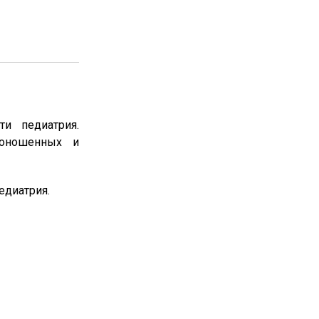
и педиатрия.
доношенных и
едиатрия.