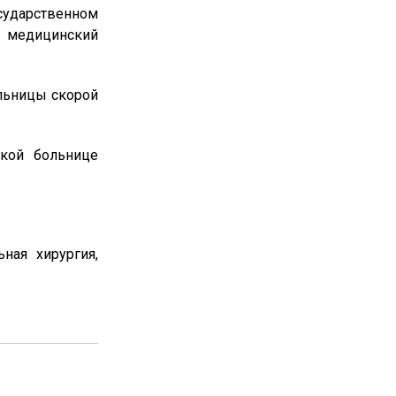
сударственном
 медицинский
ольницы скорой
ской больнице
ная хирургия,