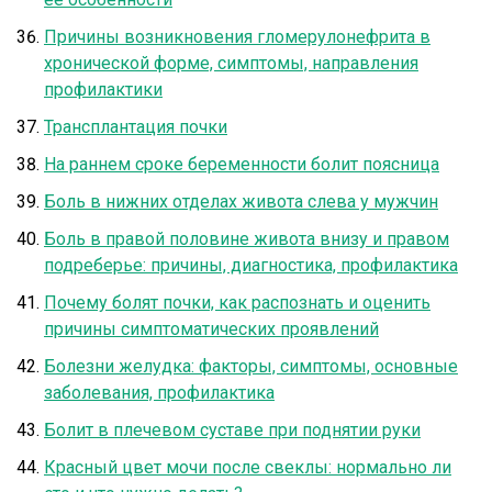
Причины возникновения гломерулонефрита в
хронической форме, симптомы, направления
профилактики
Трансплантация почки
На раннем сроке беременности болит поясница
Боль в нижних отделах живота слева у мужчин
Боль в правой половине живота внизу и правом
подреберье: причины, диагностика, профилактика
Почему болят почки, как распознать и оценить
причины симптоматических проявлений
Болезни желудка: факторы, симптомы, основные
заболевания, профилактика
Болит в плечевом суставе при поднятии руки
Красный цвет мочи после свеклы: нормально ли