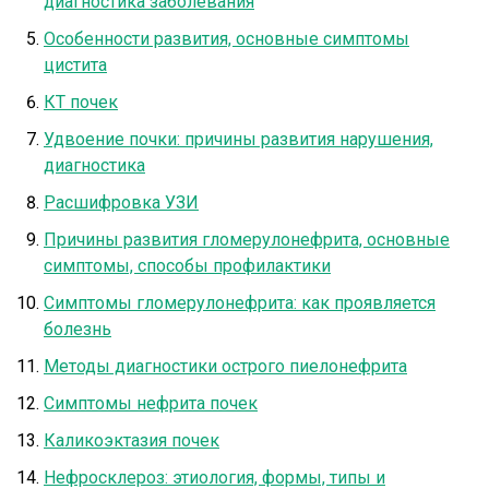
диагностика заболевания
Особенности развития, основные симптомы
цистита
КТ почек
Удвоение почки: причины развития нарушения,
диагностика
Расшифровка УЗИ
Причины развития гломерулонефрита, основные
симптомы, способы профилактики
Симптомы гломерулонефрита: как проявляется
болезнь
Методы диагностики острого пиелонефрита
Симптомы нефрита почек
Каликоэктазия почек
Нефросклероз: этиология, формы, типы и