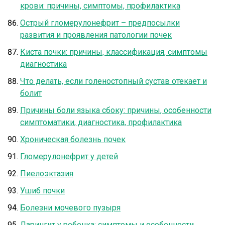
крови: причины, симптомы, профилактика
Острый гломерулонефрит – предпосылки
развития и проявления патологии почек
Киста почки: причины, классификация, симптомы
диагностика
Что делать, если голеностопный сустав отекает и
болит
Причины боли языка сбоку: причины, особенности
симптоматики, диагностика, профилактика
Хроническая болезнь почек
Гломерулонефрит у детей
Пиелоэктазия
Ушиб почки
Болезни мочевого пузыря
Ларингит у ребенка: симптомы и особенности