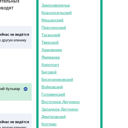
ительных
Замоскворечье
зводят
Красносельский
Мещанский
Пресненский
сейчас не ведётся
Таганский
 другую клинику
Тверской
Хамовники
Якиманка
Аэропорт
Беговой
Бескудниковский
Войковский
ий бульвар
Головинский
Восточное Дегунино
Западное Дегунино
Дмитровский
сейчас не ведётся
Коптево
 другую клинику