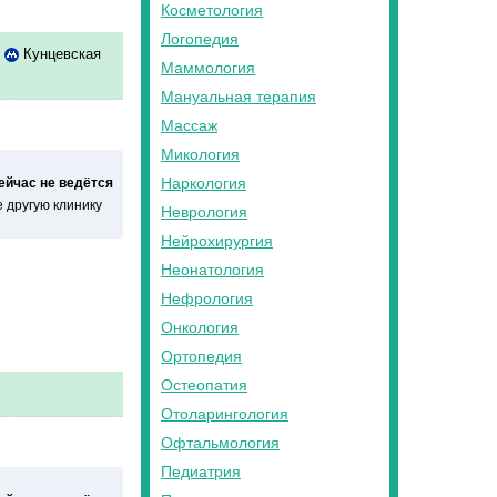
Косметология
Логопедия
Кунцевская
Маммология
Мануальная терапия
Массаж
Микология
Наркология
сейчас не ведётся
 другую клинику
Неврология
Нейрохирургия
Неонатология
Нефрология
Онкология
Ортопедия
Остеопатия
Отоларингология
Офтальмология
Педиатрия