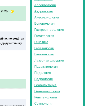
Аллергология
центр
Андрология
Анестезиология
Венерология
Гастроэнтерология
Гематология
сейчас не ведётся
Генетика
 другую клинику
Гепатология
Гинекология
Лазерная хирургия
Паразитология
Подология
Радиология
Реабилитация
Реаниматология
Рентгенология
Сомнология