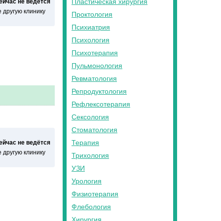
Пластическая хирургия
сейчас не ведётся
 другую клинику
Проктология
Психиатрия
Психология
Психотерапия
Пульмонология
Ревматология
Репродуктология
Рефлексотерапия
Сексология
Стоматология
Терапия
сейчас не ведётся
 другую клинику
Трихология
УЗИ
Урология
Физиотерапия
Флебология
Хирургия