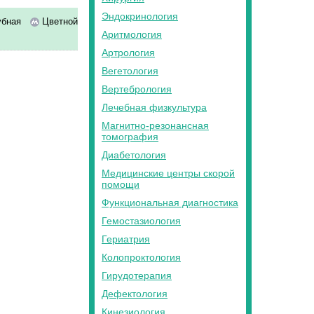
Эндокринология
убная
Цветной
Аритмология
Артрология
Вегетология
Вертебрология
Лечебная физкультура
Магнитно-резонансная
томография
Диабетология
Медицинские центры скорой
помощи
Функциональная диагностика
Гемостазиология
Гериатрия
Колопроктология
Гирудотерапия
Дефектология
Кинезиология