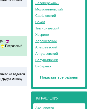
Левобережный
Молжаниновский
Савёловский
Сокол
Тимирязевский
Ховрино
Хорошёвский
ода
Петровский
Алексеевский
Алтуфьевский
Бабушкинский
Бибирево
сейчас не ведётся
Показать все районы
 другую клинику
НАПРАВЛЕНИЯ:
Акушерство