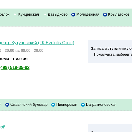
сёлок
Кунцевская
Давыдково
Молодежная
Крылатское
нтр Кутузовский (ГК Evolutis Clinic)
Запись в эту клинику 
 - 20:00
вс 09:00 - 20:00
Пожалуйста, выберите
ёма - низкая
(499) 519-35-82
ая
Славянский бульвар
Пионерская
Багратионовская
ной