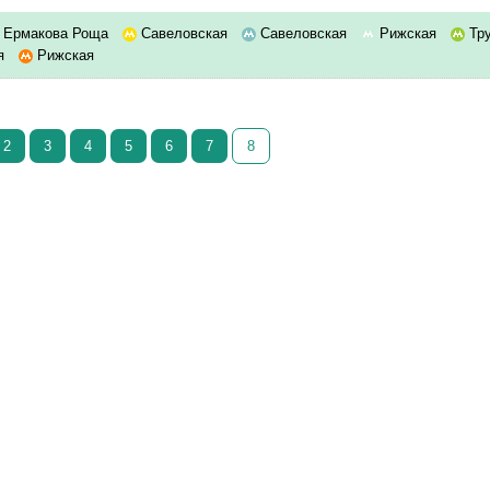
Ермакова Роща
Савеловская
Савеловская
Рижская
Тр
ая
Рижская
2
3
4
5
6
7
8