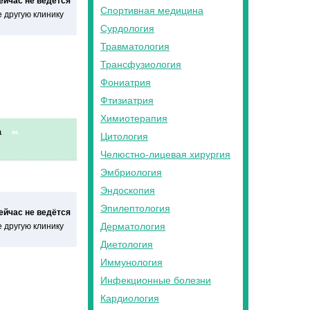
сейчас не ведётся
Спортивная медицина
 другую клинику
Сурдология
Травматология
Трансфузиология
Фониатрия
Фтизиатрия
Химиотерапия
а
Цитология
Челюстно-лицевая хирургия
Эмбриология
Эндоскопия
Эпилептология
сейчас не ведётся
Дерматология
 другую клинику
Диетология
Иммунология
Инфекционные болезни
Кардиология