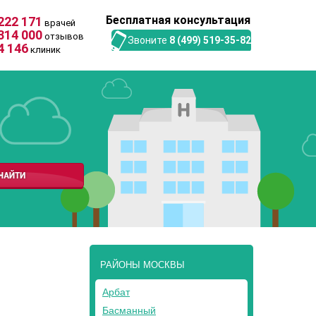
Бесплатная консультация
222 171
врачей
314 000
отзывов
Звоните
8 (499) 519-35-82
4 146
клиник
РАЙОНЫ МОСКВЫ
Арбат
Басманный