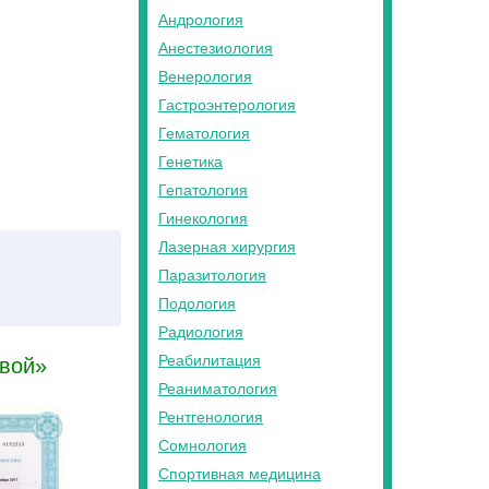
Андрология
Анестезиология
Венерология
Гастроэнтерология
Гематология
Генетика
Гепатология
Гинекология
Лазерная хирургия
Паразитология
Подология
Радиология
Реабилитация
овой»
Реаниматология
Рентгенология
Сомнология
Спортивная медицина