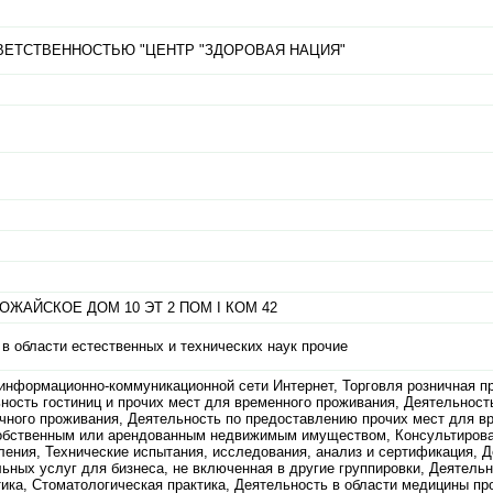
ВЕТСТВЕННОСТЬЮ "ЦЕНТР "ЗДОРОВАЯ НАЦИЯ"
ЖАЙСКОЕ ДОМ 10 ЭТ 2 ПОМ I КОМ 42
в области естественных и технических наук прочие
 информационно-коммуникационной сети Интернет, Торговля розничная п
ьность гостиниц и прочих мест для временного проживания, Деятельност
чного проживания, Деятельность по предоставлению прочих мест для в
собственным или арендованным недвижимым имуществом, Консультирова
ления, Технические испытания, исследования, анализ и сертификация, Д
ьных услуг для бизнеса, не включенная в другие группировки, Деятель
ика, Стоматологическая практика, Деятельность в области медицины про