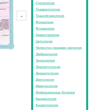
Сурдология
Травматология
→
Трансфузиология
Фониатрия
Фтизиатрия
Химиотерапия
Цитология
Челюстно-лицевая хирургия
Эмбриология
Эндоскопия
Эпилептология
Дерматология
Диетология
Иммунология
Инфекционные болезни
Кардиология
Косметология