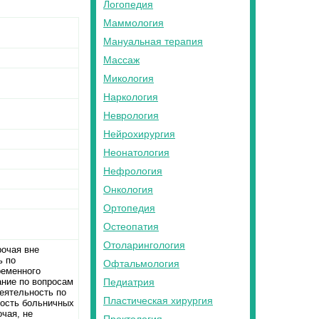
Логопедия
Маммология
Мануальная терапия
Массаж
Микология
Наркология
Неврология
Нейрохирургия
Неонатология
Нефрология
Онкология
Ортопедия
Остеопатия
Отоларингология
рочая вне
ь по
Офтальмология
ременного
ние по вопросам
Педиатрия
еятельность по
Пластическая хирургия
ность больничных
чая, не