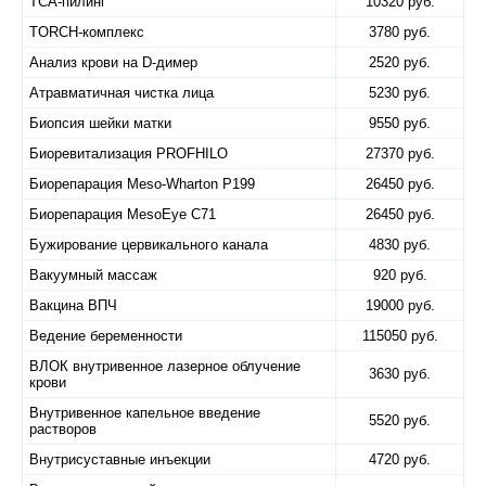
TCA-пилинг
10320 руб.
TORCH-комплекс
3780 руб.
Анализ крови на D-димер
2520 руб.
Атравматичная чистка лица
5230 руб.
Биопсия шейки матки
9550 руб.
Биоревитализация PROFHILO
27370 руб.
Биорепарация Meso-Wharton P199
26450 руб.
Биорепарация MesoEye C71
26450 руб.
Бужирование цервикального канала
4830 руб.
Вакуумный массаж
920 руб.
Вакцина ВПЧ
19000 руб.
Ведение беременности
115050 руб.
ВЛОК внутривенное лазерное облучение
3630 руб.
крови
Внутривенное капельное введение
5520 руб.
растворов
Внутрисуставные инъекции
4720 руб.