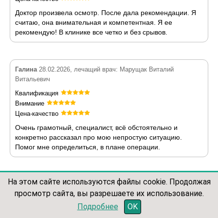
Доктор произвела осмотр. После дала рекомендации. Я
считаю, она внимательная и компетентная. Я ее
рекомендую! В клинике все четко и без срывов.
Галина
28.02.2026, лечащий врач: Марущак Виталий
Витальевич
Квалификация
Внимание
Цена-качество
Очень грамотный, специалист, всё обстоятельно и
конкретно рассказал про мою непростую ситуацию.
Помог мне определиться, в плане операции.
На этом сайте используются файлы cookie. Продолжая
Ольга
28.02.2026, лечащий врач: Соколова Светлана
просмотр сайта, вы разрешаете их использование.
Вадимовна
записаться по телефону
Подробнее
OK
Квалификация