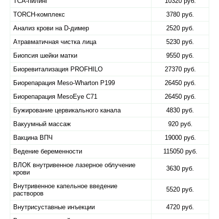
TCA-пилинг
10320 руб.
TORCH-комплекс
3780 руб.
Анализ крови на D-димер
2520 руб.
Атравматичная чистка лица
5230 руб.
Биопсия шейки матки
9550 руб.
Биоревитализация PROFHILO
27370 руб.
Биорепарация Meso-Wharton P199
26450 руб.
Биорепарация MesoEye C71
26450 руб.
Бужирование цервикального канала
4830 руб.
Вакуумный массаж
920 руб.
Вакцина ВПЧ
19000 руб.
Ведение беременности
115050 руб.
ВЛОК внутривенное лазерное облучение
3630 руб.
крови
Внутривенное капельное введение
5520 руб.
растворов
Внутрисуставные инъекции
4720 руб.