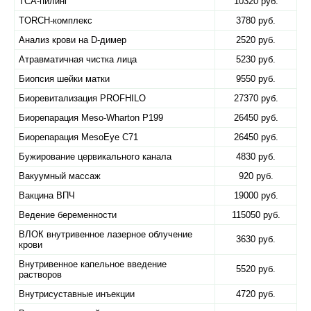
TCA-пилинг
10320 руб.
TORCH-комплекс
3780 руб.
Анализ крови на D-димер
2520 руб.
Атравматичная чистка лица
5230 руб.
Биопсия шейки матки
9550 руб.
Биоревитализация PROFHILO
27370 руб.
Биорепарация Meso-Wharton P199
26450 руб.
Биорепарация MesoEye C71
26450 руб.
Бужирование цервикального канала
4830 руб.
Вакуумный массаж
920 руб.
Вакцина ВПЧ
19000 руб.
Ведение беременности
115050 руб.
ВЛОК внутривенное лазерное облучение
3630 руб.
крови
Внутривенное капельное введение
5520 руб.
растворов
Внутрисуставные инъекции
4720 руб.