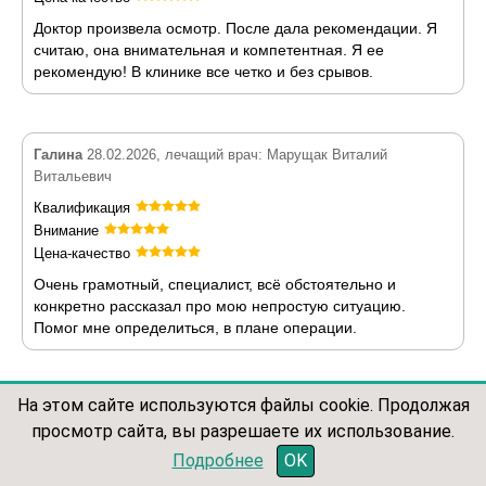
Доктор произвела осмотр. После дала рекомендации. Я
считаю, она внимательная и компетентная. Я ее
рекомендую! В клинике все четко и без срывов.
Галина
28.02.2026, лечащий врач: Марущак Виталий
Витальевич
Квалификация
Внимание
Цена-качество
Очень грамотный, специалист, всё обстоятельно и
конкретно рассказал про мою непростую ситуацию.
Помог мне определиться, в плане операции.
На этом сайте используются файлы cookie. Продолжая
Ольга
28.02.2026, лечащий врач: Соколова Светлана
просмотр сайта, вы разрешаете их использование.
Вадимовна
записаться по телефону
Подробнее
OK
Квалификация