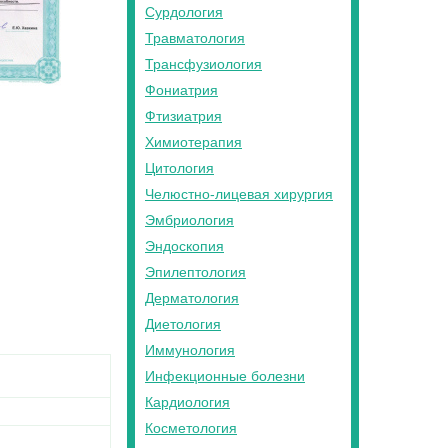
Сурдология
Травматология
Трансфузиология
Фониатрия
Фтизиатрия
Химиотерапия
Цитология
Челюстно-лицевая хирургия
Эмбриология
Эндоскопия
Эпилептология
Дерматология
Диетология
Иммунология
Инфекционные болезни
Кардиология
Косметология