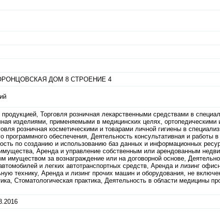
ОРОНЦОВСКАЯ ДОМ 8 СТРОЕНИЕ 4
ий
 продукцией, Торговля розничная лекарственными средствами в специа
ничная изделиями, применяемыми в медицинских целях, ортопедическими
говля розничная косметическими и товарами личной гигиены в специали
о программного обеспечения, Деятельность консультативная и работы в
ость по созданию и использованию баз данных и информационных ресур
 имущества, Аренда и управление собственным или арендованным нед
м имуществом за вознаграждение или на договорной основе, Деятельн
 автомобилей и легких автотранспортных средств, Аренда и лизинг офи
ную технику, Аренда и лизинг прочих машин и оборудования, не включе
ика, Стоматологическая практика, Деятельность в области медицины про
8.2016