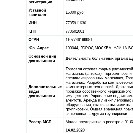
регистрации
Уставной
16000 руб.
капиталл
ИНН
7705911630
КПП
770501001
ОГРН
1107746169981
Юр. Адрес
109044,
ГОРОД МОСКВА,
УЛИЦА В
Основной вид
Деятельность больничных организац
деятельности
Торговля оптовая фармацевтической
магазинах (аптеках), Торговля роз
специализированных магазинах, Тор
магазинах, Разработка компьютерног
Дополнительные
компьютерных технологий, Деятельн
виды
продажа собственного недвижимого
деятельности
имуществом, Управление недвижимы
агентств, Аренда и лизинг легковых
оборудования, включая вычислитель
группировки, Общая врачебная практ
включенная в другие группировки
Реестр МСП
Малое предприятие в реестре с 01.0
14.02.2020