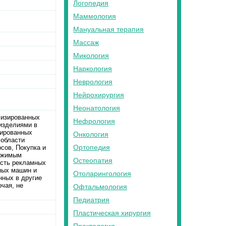
Логопедия
Маммология
Мануальная терапия
Массаж
Микология
Наркология
Неврология
Нейрохирургия
Неонатология
лизированных
Нефрология
 изделиями в
зированных
Онкология
 области
Ортопедия
сов, Покупка и
вижимым
Остеопатия
ость рекламных
сных машин и
Отоларингология
нных в другие
чая, не
Офтальмология
Педиатрия
Пластическая хирургия