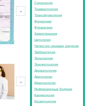
Сурдология
Травматология
→
Трансфузиология
Фониатрия
Фтизиатрия
Химиотерапия
Цитология
Челюстно-лицевая хирургия
Эмбриология
Эндоскопия
Эпилептология
Дерматология
Диетология
→
Иммунология
Инфекционные болезни
Кардиология
Косметология