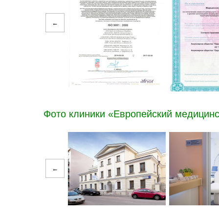
←
Фото клиники «Европейский медицинс
←