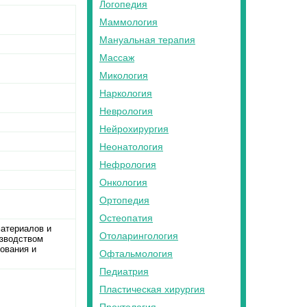
Логопедия
Маммология
Мануальная терапия
Массаж
Микология
Наркология
Неврология
Нейрохирургия
Неонатология
Нефрология
Онкология
Ортопедия
Остеопатия
материалов и
Отоларингология
изводством
ования и
Офтальмология
Педиатрия
Пластическая хирургия