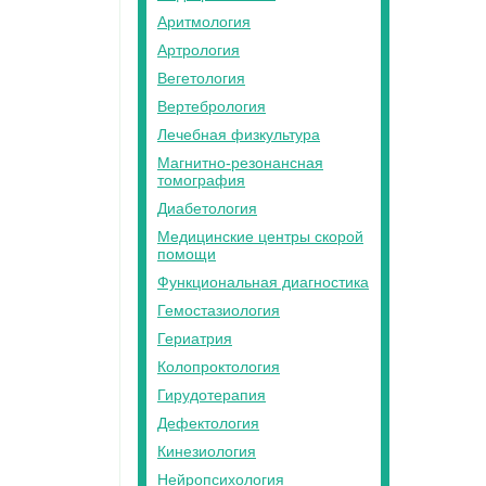
Аритмология
Артрология
Вегетология
Вертебрология
Лечебная физкультура
Магнитно-резонансная
томография
Диабетология
Медицинские центры скорой
помощи
Функциональная диагностика
Гемостазиология
Гериатрия
Колопроктология
Гирудотерапия
Дефектология
Кинезиология
Нейропсихология