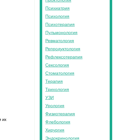
Проктология
Психиатрия
Психология
Психотерапия
Пульмонология
Ревматология
Репродуктология
Рефлексотерапия
Сексология
Стоматология
Терапия
Трихология
УЗИ
Урология
Физиотерапия
и их
Флебология
Хирургия
Эндокринология