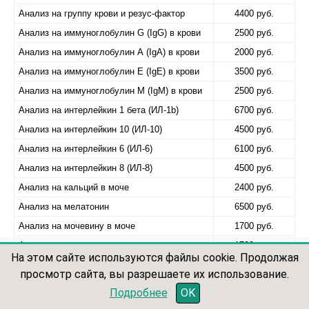
Анализ на группу крови и резус-фактор
4400 руб.
Анализ на иммуноглобулин G (IgG) в крови
2500 руб.
Анализ на иммуноглобулин А (IgA) в крови
2000 руб.
Анализ на иммуноглобулин Е (IgE) в крови
3500 руб.
Анализ на иммуноглобулин М (IgM) в крови
2500 руб.
Анализ на интерлейкин 1 бета (ИЛ-1b)
6700 руб.
Анализ на интерлейкин 10 (ИЛ-10)
4500 руб.
Анализ на интерлейкин 6 (ИЛ-6)
6100 руб.
Анализ на интерлейкин 8 (ИЛ-8)
4500 руб.
Анализ на кальций в моче
2400 руб.
Анализ на мелатонин
6500 руб.
Анализ на мочевину в моче
1700 руб.
Анализ на мочевую кислоту в моче
1700 руб.
На этом сайте используются файлы cookie. Продолжая
Анализ на норадреналин
8137 руб.
просмотр сайта, вы разрешаете их использование.
Анализ на серотонин
7900 руб.
записаться по телефону
Подробнее
OK
Анализ на СОЭ
2200 руб.