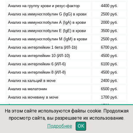
Анализ на группу крови и резус-фактор
4400 руб.
Анализ на иммуноглобулин G (IgG) в крови
2500 руб.
Анализ на иммуноглобулин А (IgA) в крови
2000 руб.
Анализ на иммуноглобулин Е (IgE) в крови
3500 руб.
Анализ на иммуноглобулин М (IgM) в крови
2500 руб.
Анализ на интерлейкин 1 бета (ИЛ-1b)
6700 руб.
Анализ на интерлейкин 10 (ИЛ-10)
4500 руб.
Анализ на интерлейкин 6 (ИЛ-6)
6100 руб.
Анализ на интерлейкин 8 (ИЛ-8)
4500 руб.
Анализ на кальций в моче
2400 руб.
Анализ на мелатонин
6500 руб.
Анализ на мочевину в моче
1700 руб.
Анализ на мочевую кислоту в моче
1700 руб.
На этом сайте используются файлы cookie. Продолжая
Анализ на норадреналин
8137 руб.
просмотр сайта, вы разрешаете их использование.
Анализ на серотонин
7900 руб.
записаться по телефону
Подробнее
OK
Анализ на СОЭ
2200 руб.