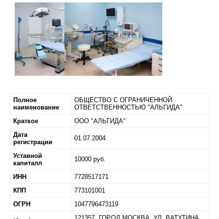
Полное
ОБЩЕСТВО С ОГРАНИЧЕННОЙ
наименование
ОТВЕТСТВЕННОСТЬЮ "АЛЬГИДА"
Краткое
ООО "АЛЬГИДА"
Дата
01.07.2004
регистрации
Уставной
10000 руб.
капиталл
ИНН
7728517171
КПП
773101001
ОГРН
1047796473119
121357,
ГОРОД МОСКВА,
УЛ. ВАТУТИНА