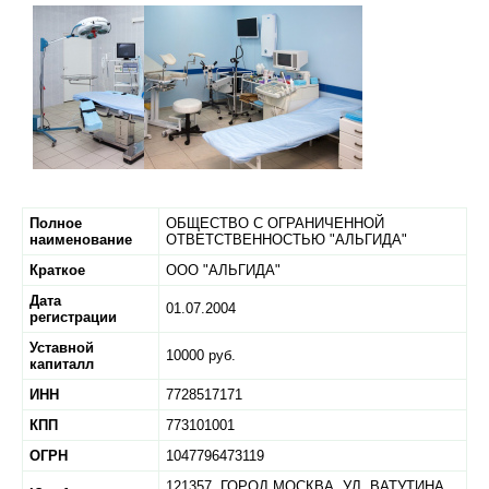
Полное
ОБЩЕСТВО С ОГРАНИЧЕННОЙ
наименование
ОТВЕТСТВЕННОСТЬЮ "АЛЬГИДА"
Краткое
ООО "АЛЬГИДА"
Дата
01.07.2004
регистрации
Уставной
10000 руб.
капиталл
ИНН
7728517171
КПП
773101001
ОГРН
1047796473119
121357,
ГОРОД МОСКВА,
УЛ. ВАТУТИНА