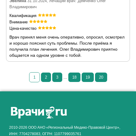
Эвелина
31.10.2024, лечащий врач: Демченко Олег
Владимирович
Квалификация
Внимание
Цена-качество
Врач принял меня очень оперативно, опросил, осмотрел
и хорошо пояснил суть проблемы. После приёма я
получила план лечения. Олег Владимирович приятно
общается на одном уровне с тобой.
1
2
3
...
18
19
20
Как алкоголь влияет на
ЗДОРОВЬЕ МУЖЧИНЫ
.
2010-2026 ООО АНО «Региональный Медико-Правовой Центр»,
ИНН: 7704278083, ОГРН: 1107799035761