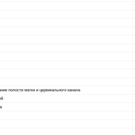
ание полости матки и цервикального канала
ей
а