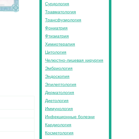
Сурдология
Травматология
Трансфузиология
Фониатрия
Фтизиатрия
Химиотерапия
Цитология
Челюстно-лицевая хирургия
Эмбриология
Эндоскопия
Эпилептология
Дерматология
Диетология
Иммунология
Инфекционные болезни
Кардиология
Косметология