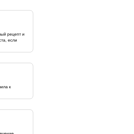
вый рецепт и
та, если
ила к
ечение.