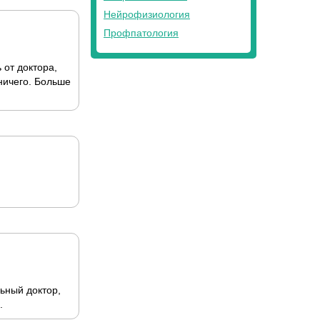
Нейрофизиология
Профпатология
 от доктора,
 ничего. Больше
ьный доктор,
.