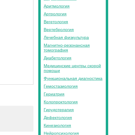
Аритмология
Артрология
Вегетология
Вертебрология
Лечебная физкультура
Магнитно-резонансная
томография
Диабетология
Медицинские центры скорой
помощи
Функциональная диагностика
Гемостазиология
Гериатрия
Колопроктология
Гирудотерапия
Дефектология
Кинезиология
Нейропсихология