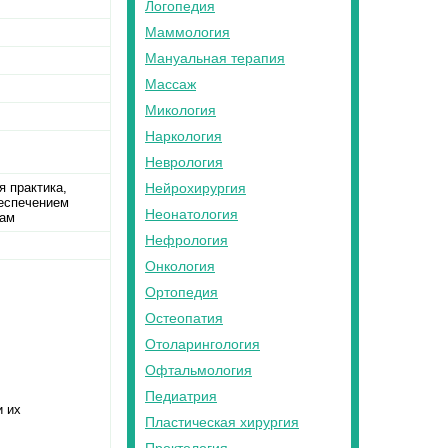
Логопедия
Маммология
Мануальная терапия
Массаж
Микология
Наркология
Неврология
я практика,
Нейрохирургия
беспечением
Неонатология
дам
Нефрология
Онкология
Ортопедия
Остеопатия
Отоларингология
Офтальмология
Педиатрия
и их
Пластическая хирургия