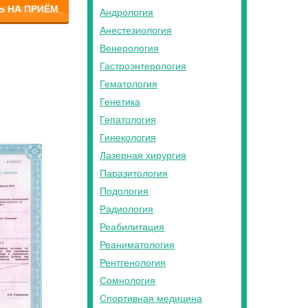
Ь НА ПРИЁМ
Андрология
Анестезиология
Венерология
Гастроэнтерология
Гематология
Генетика
Гепатология
Гинекология
Лазерная хирургия
Паразитология
Подология
Радиология
Реабилитация
Реаниматология
Рентгенология
Сомнология
Спортивная медицина