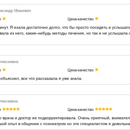
ександр Иванович
е
Цена-качество
ут. Я ехала достаточно долго, что бы просто посидеть и услышать
ивала из него, какие-нибудь методы лечения, но так и не услышала
Алексеевна
е
Цена-качество
объяснил, все что рассказала я уже знала.
лексеевна
е
Цена-качество
о врача и доктор ее подкорректировала. Очень приятный, внимател
ьшой опыт в общении с психиатром но эти специалистом я довольна