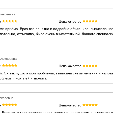
лексеевна
е
Цена-качество
ми приёма. Врач всё понятно и подробно объяснила, выписала но
ательно, отзывчиво, была очень внимательной. Данного специалис
Алексеевна
е
Цена-качество
й. Он выслушала мои проблемы, выписала схему лечения и направ
роблемы писать ей и звонить.
ексеевна
е
Цена-качество
 Врач дала мне направление к другим специалистам и выписала л