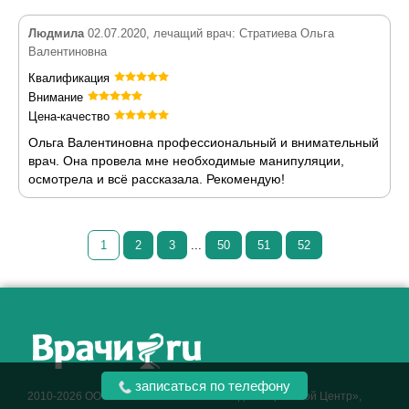
Людмила
02.07.2020, лечащий врач: Стратиева Ольга
Валентиновна
Квалификация
Внимание
Цена-качество
Ольга Валентиновна профессиональный и внимательный
врач. Она провела мне необходимые манипуляции,
осмотрела и всё рассказала. Рекомендую!
1
2
3
...
50
51
52
Как алкоголь влияет на
ЗДОРОВЬЕ МУЖЧИНЫ
.
записаться по телефону
2010-2026 ООО АНО «Региональный Медико-Правовой Центр»,