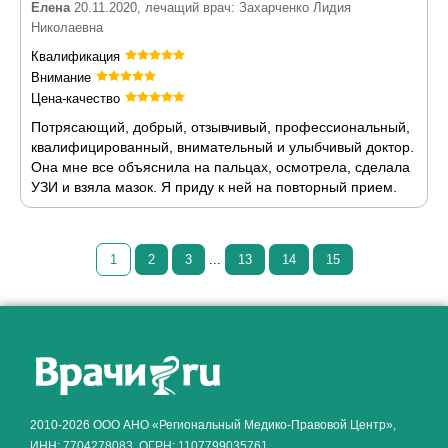
Елена
20.11.2020, лечащий врач: Захарченко Лидия
Николаевна
Квалификация
Внимание
Цена-качество
Потрясающий, добрый, отзывчивый, профессиональный,
квалифицированный, внимательный и улыбчивый доктор.
Она мне все объяснила на пальцах, осмотрела, сделала
УЗИ и взяла мазок. Я приду к ней на повторный прием.
1
2
3
...
13
14
15
Как алкоголь влияет на
ЗДОРОВЬЕ МУЖЧИНЫ
.
2010-2026 ООО АНО «Региональный Медико-Правовой Центр»,
ИНН: 7704278083, ОГРН: 1107799035761