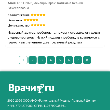
Алия
13.11.2023, лечащий врач: Калякина Ксения
Вячеславовна
Квалификация
Внимание
Цена-качество
Чудесный доктор, ребенок на прием к стоматологу ходит
с удовольствием. Чуткий подход к ребенку в комплексе с
грамотным лечением дает отличный результат
1
2
3
4
5
6
7
8
Как алкоголь влияет на
ЗДОРОВЬЕ МУЖЧИНЫ
.
2010-2026 ООО АНО «Региональный Медико-Правовой Центр»,
ИНН: 7704278083, ОГРН: 1107799035761