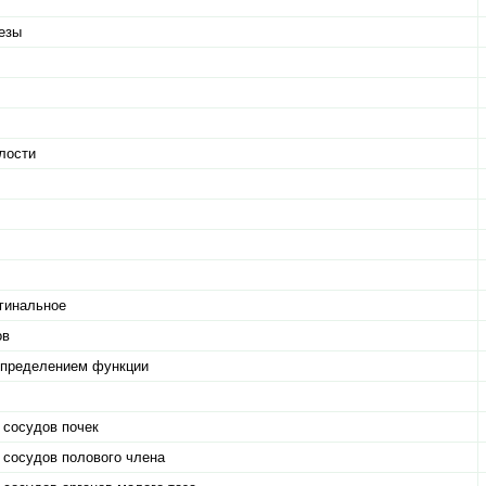
езы
лости
агинальное
ов
 определением функции
 сосудов почек
 сосудов полового члена