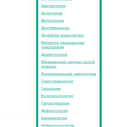
Аритмология
Артрология
Вегетология
Вертебрология
Лечебная физкультура
Магнитно-резонансная
томография
Диабетология
Медицинские центры скорой
помощи
Функциональная диагностика
Гемостазиология
Гериатрия
Колопроктология
Гирудотерапия
Дефектология
Кинезиология
Нейропсихология