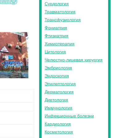
Сурдология
Травматология
Трансфузиология
Фониатрия
Фтизиатрия
Химиотерапия
Цитология
Челюстно-лицевая хирургия
Эмбриология
Эндоскопия
Эпилептология
Дерматология
Диетология
Иммунология
Инфекционные болезни
Кардиология
Косметология