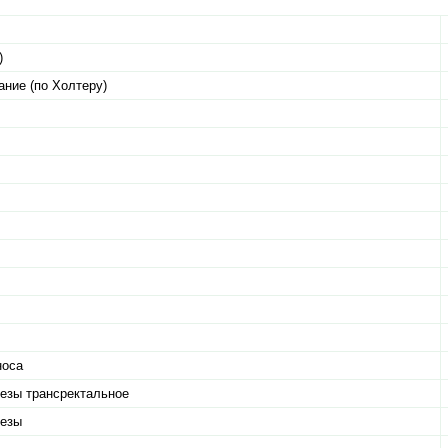
)
ние (по Холтеру)
носа
лезы трансректальное
лезы