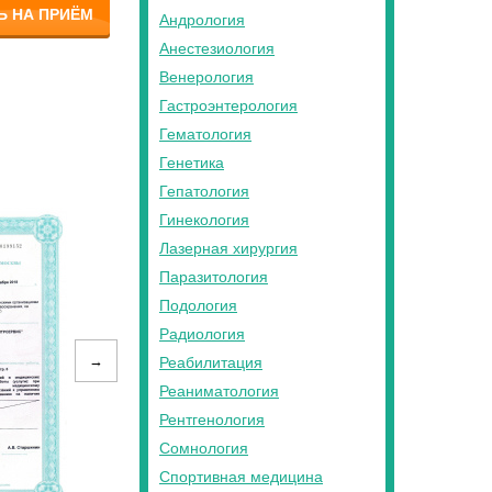
Ь НА ПРИЁМ
Андрология
Анестезиология
Венерология
Гастроэнтерология
Гематология
Генетика
Гепатология
Гинекология
Лазерная хирургия
Паразитология
Подология
Радиология
→
Реабилитация
Реаниматология
Рентгенология
Сомнология
Спортивная медицина