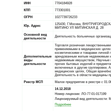
ИНН
7704184928
КПП
773301001
ОГРН
1027739726233
125430,
Г.Москва,
ВНУТРИГОРОДСК
Юр. Адрес
МИТИНО УЛ МИТИНСКАЯ Д. 28
Основной вид
Деятельность больничных организац
деятельности
Торговля розничная лекарственными 
применяемыми в медицинских целях,
косметическими и товарами личной 
Дополнительные
арендованным жилым недвижимым и
виды
недвижимым имуществом, Научные ис
деятельности
прочих бытовых изделий и предметов
включенных в другие группировки, А
медицинских целях, Общая врачебная
Деятельность в области медицины пр
Реестр МСП
Малое предприятие в реестре с 01.0
14.12.2018
Номер лицензии: ЛО-77-01-017199
Лицензируемый вид деятельности: 
Подробнее