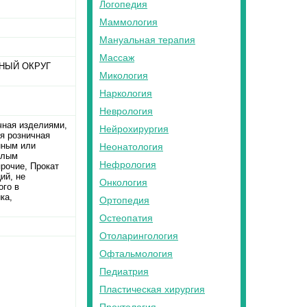
Логопедия
Маммология
Мануальная терапия
Массаж
НЫЙ ОКРУГ
Микология
Наркология
Неврология
чная изделиями,
Нейрохирургия
я розничная
нным или
Неонатология
илым
Нефрология
рочие, Прокат
ий, не
Онкология
ого в
ка,
Ортопедия
Остеопатия
Отоларингология
Офтальмология
Педиатрия
Пластическая хирургия