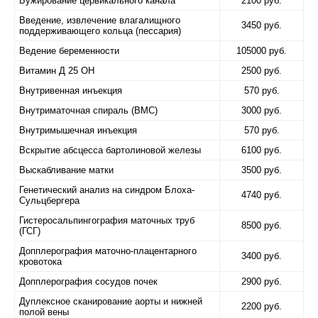
Бужирование цервикального канала
2100 руб.
Введение, извлечение влагалищного
3450 руб.
поддерживающего кольца (пессария)
Ведение беременности
105000 руб.
Витамин Д 25 ОН
2500 руб.
Внутривенная инъекция
570 руб.
Внутриматочная спираль (ВМС)
3000 руб.
Внутримышечная инъекция
570 руб.
Вскрытие абсцесса бартолиновой железы
6100 руб.
Выскабливание матки
3500 руб.
Генетический анализ на синдром Блоха-
4740 руб.
Сульцбергера
Гистеросальпингография маточных труб
8500 руб.
(ГСГ)
Допплерография маточно-плацентарного
3400 руб.
кровотока
Допплерография сосудов почек
2900 руб.
Дуплексное сканирование аорты и нижней
2200 руб.
полой вены