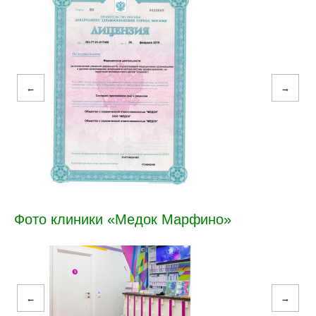
←
→
Фото клиники «Медок Марфино»
←
→