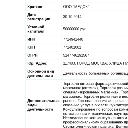
Краткое
ООО "МЕДОК"
Дата
30.10.2014
регистрации
Уставной
50000000 руб.
капиталл
ИНН
7724942440
КПП
772401001
ОГРН
5147746291567
Юр. Адрес
117403,
ГОРОД МОСКВА,
УЛИЦА НИ
Основной вид
Деятельность больничных организац
деятельности
Торговля оптовая фармацевтической
магазинах (аптеках), Торговля роз
специализированных магазинах, Тор
магазинах, Торговля розничная в не
Дополнительные
рынков, Торговля розничная прочая 
виды
оказанию услуг в области бухгалтер
деятельности
Консультирование по вопросам комм
естественных и технических наук пр
Исследование конъюнктуры рынка и 
профессиональному образованию про
Стоматологическая практика, Деятел