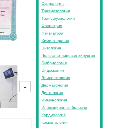
Сурдология
Травматология
Трансфузиология
Фониатрия
Фтизиатрия
Химиотерапия
Цитология
Челюстно-лицевая хирургия
Эмбриология
Эндоскопия
Эпилептология
Дерматология
→
Диетология
Иммунология
Инфекционные болезни
Кардиология
Косметология