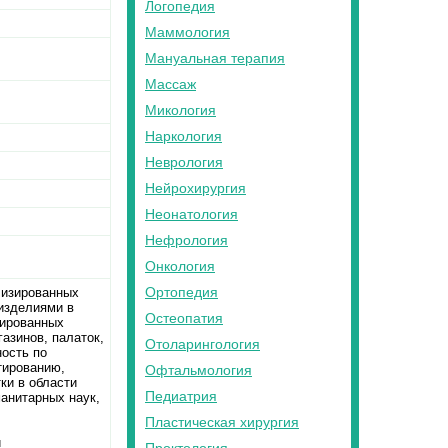
Логопедия
Маммология
Мануальная терапия
Массаж
Микология
Наркология
Неврология
Нейрохирургия
Неонатология
Нефрология
Онкология
Ортопедия
лизированных
 изделиями в
Остеопатия
зированных
газинов, палаток,
Отоларингология
ность по
тированию,
Офтальмология
ки в области
Педиатрия
манитарных наук,
Пластическая хирургия
и