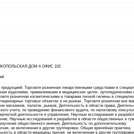
КОПОЛЬСКАЯ ДОМ 4 ОФИС 102
ий
 продукцией, Торговля розничная лекарственными средствами в специа
ничная изделиями, применяемыми в медицинских целях, ортопедическими
говля розничная косметическими и товарами личной гигиены в специали
стационарных торговых объектах и на рынках, Торговля розничная вне ма
вне магазинов, палаток, рынков, Деятельность в области права, Деятель
ского учета, по проведению финансового аудита, по налоговому консуль
ерческой деятельности и управления, Научные исследования и разработ
очие, Научные исследования и разработки в области общественных и гу
изучение общественного мнения, Деятельность по дополнительному
чая, не включенная в другие группировки, Общая врачебная практика,
ьность в области медицины прочая, не включенная в другие группировк