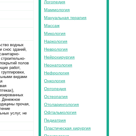
Логопедия
Маммология
Мануальная терапия
Массаж
Микология
Наркология
ьство водных
Неврология
и снос зданий,
санитарно-
Нейрохирургия
 строительно-
 покрытий полов
Неонатология
ющих работ,
 группировки,
Нефрология
ельными видами
Онкология
ая
овая
Ортопедия
птеках),
лизированных
Остеопатия
, Денежное
едицины прочая,
Отоларингология
ление
Офтальмология
ьных услуг, не
Педиатрия
Пластическая хирургия