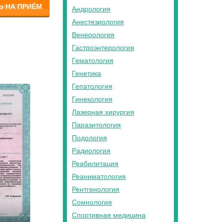
Ь НА ПРИЁМ
Андрология
Анестезиология
Венерология
Гастроэнтерология
Гематология
Генетика
Гепатология
Гинекология
Лазерная хирургия
Паразитология
Подология
Радиология
Реабилитация
Реаниматология
Рентгенология
Сомнология
Спортивная медицина