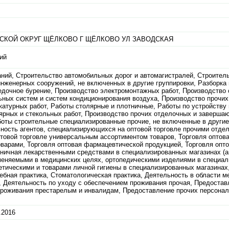
СКОЙ ОКРУГ ЩЁЛКОВО Г ЩЁЛКОВО УЛ ЗАВОДСКАЯ
ий
ний, Строительство автомобильных дорог и автомагистралей, Строител
нженерных сооружений, не включенных в другие группировки, Разборка 
едочное бурение, Производство электромонтажных работ, Производство 
ьных систем и систем кондиционирования воздуха, Производство прочих
катурных работ, Работы столярные и плотничные, Работы по устройству
лярных и стекольных работ, Производство прочих отделочных и заверша
боты строительные специализированные прочие, не включенные в другие
ность агентов, специализирующихся на оптовой торговле прочими отд
птовой торговле универсальным ассортиментом товаров, Торговля оптов
арами, Торговля оптовая фармацевтической продукцией, Торговля опт
зничная лекарственными средствами в специализированных магазинах (а
меняемыми в медицинских целях, ортопедическими изделиями в специа
етическими и товарами личной гигиены в специализированных магазинах
бная практика, Стоматологическая практика, Деятельность в области м
и, Деятельность по уходу с обеспечением проживания прочая, Предостав
проживания престарелым и инвалидам, Предоставление прочих персонал
.2016