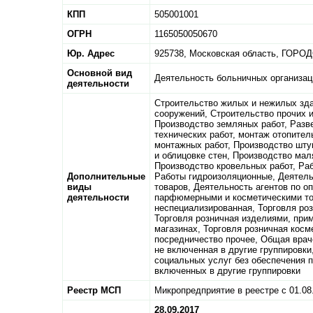
КПП
505001001
ОГРН
1165050050670
Юр. Адрес
925738,
Московская область,
ГОРОД
Основной вид
Деятельность больничных организац
деятельности
Строительство жилых и нежилых зда
сооружений, Строительство прочих и
Производство земляных работ, Разв
технических работ, монтаж отопител
монтажных работ, Производство шту
и облицовке стен, Производство ма
Производство кровельных работ, Ра
Дополнительные
Работы гидроизоляционные, Деятель
виды
товаров, Деятельность агентов по о
деятельности
парфюмерными и косметическими тов
неспециализированная, Торговля ро
Торговля розничная изделиями, при
магазинах, Торговля розничная косм
посредничество прочее, Общая враче
не включенная в другие группировк
социальных услуг без обеспечения 
включенных в другие группировки
Реестр МСП
Микропредприятие в реестре с 01.08
28.09.2017