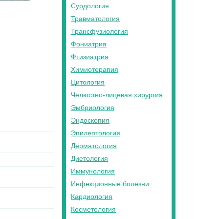
Сурдология
Травматология
Трансфузиология
Фониатрия
Фтизиатрия
Химиотерапия
Цитология
Челюстно-лицевая хирургия
Эмбриология
Эндоскопия
Эпилептология
Дерматология
Диетология
Иммунология
Инфекционные болезни
Кардиология
Косметология