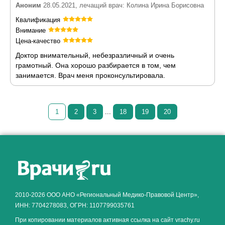
Аноним
28.05.2021, лечащий врач: Колина Ирина Борисовна
Квалификация
Внимание
Цена-качество
Доктор внимательный, небезразличный и очень
грамотный. Она хорошо разбирается в том, чем
занимается. Врач меня проконсультировала.
1
2
3
...
18
19
20
Как алкоголь влияет на
ЗДОРОВЬЕ МУЖЧИНЫ
.
2010-2026 ООО АНО «Региональный Медико-Правовой Центр»,
ИНН: 7704278083, ОГРН: 1107799035761
При копировании материалов активная ссылка на сайт vrachy.ru