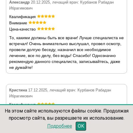
Александр
20.12.2025, лечащий врач: Курбанов Рабадан
Ибрагимович
Квалификация
Внимание
Цена-качество
То, какими должны быть все врачи! Лучше специалиста не
встречал! Очень внимательно выслушал, провел осмотр,
провели долгую беседу, назначил все необходимое
лечение, все по делу, без воды! Спасибо! Однозначно
рекомендую данного специалиста, записывайтесь, даже
не думайте!
Кристина
17.12.2025, лечащий врач: Курбанов Рабадан
Ибрагимович
Квалификация
На этом сайте используются файлы cookie. Продолжая
Внимание
Цена-качество
просмотр сайта, вы разрешаете их использование.
записаться по телефону
Делала операцию у Рабадана, всё очень понравилось.
Подробнее
OK
Врач от бога)))