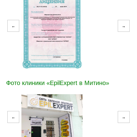
←
→
Фото клиники «EpilExpert в Митино»
←
→