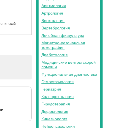
Аритмология
Артрология
Вегетология
енинский
Вертебрология
Лечебная физкультура
Магнитно-резонансная
томография
Диабетология
Медицинские центры скорой
помощи
Функциональная диагностика
Гемостазиология
Гериатрия
Колопроктология
Гирудотерапия
ни,
Дефектология
Кинезиология
Нейропсихология