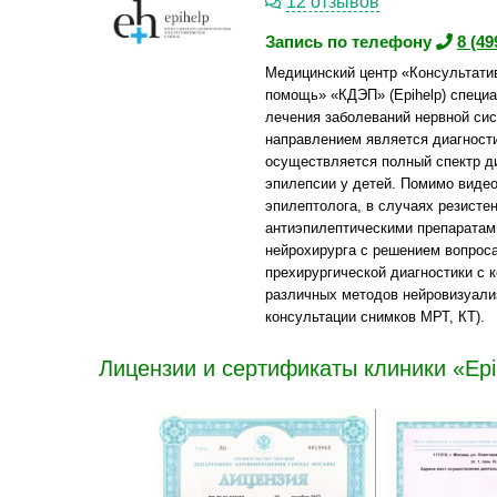
12 отзывов
Запись по телефону
8 (49
Медицинский центр «Консультати
помощь» «КДЭП» (Epihelp) специа
лечения заболеваний нервной си
направлением является диагности
осуществляется полный спектр ди
эпилепсии у детей. Помимо видео
эпилептолога, в случаях резисте
антиэпилептическими препаратам
нейрохирурга с решением вопроса
прехирургической диагностики с
различных методов нейровизуализ
консультации снимков МРТ, КТ).
Лицензии и сертификаты клиники «Epi