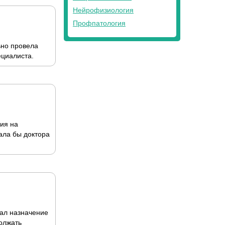
Нейрофизиология
Профпатология
ьно провела
ециалиста.
ия на
ала бы доктора
дал назначение
олжать