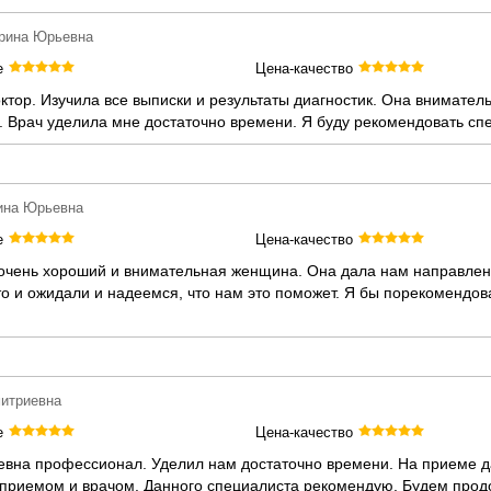
ерина Юрьевна
е
Цена-качество
тор. Изучила все выписки и результаты диагностик. Она внимател
. Врач уделила мне достаточно времени. Я буду рекомендовать сп
рина Юрьевна
е
Цена-качество
 очень хороший и внимательная женщина. Она дала нам направлен
о и ожидали и надеемся, что нам это поможет. Я бы порекомендов
митриевна
е
Цена-качество
евна профессионал. Уделил нам достаточно времени. На приеме 
 приемом и врачом. Данного специалиста рекомендую. Будем прод