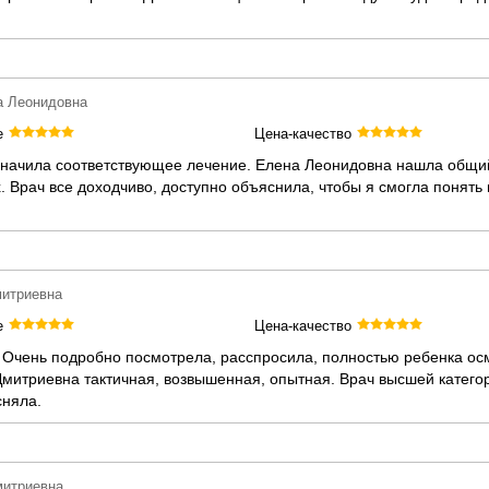
а Леонидовна
е
Цена-качество
азначила соответствующее лечение. Елена Леонидовна нашла общий
. Врач все доходчиво, доступно объяснила, чтобы я смогла понять
митриевна
е
Цена-качество
. Очень подробно посмотрела, расспросила, полностью ребенка ос
митриевна тактичная, возвышенная, опытная. Врач высшей категор
сняла.
митриевна