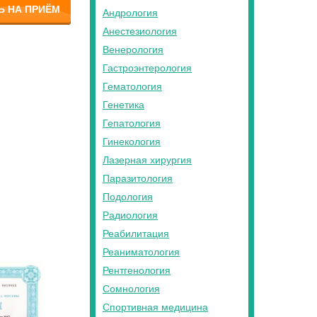
Ь НА ПРИЁМ
Андрология
Анестезиология
Венерология
Гастроэнтерология
Гематология
Генетика
Гепатология
Гинекология
Лазерная хирургия
Паразитология
Подология
Радиология
Реабилитация
Реаниматология
Рентгенология
Сомнология
Спортивная медицина