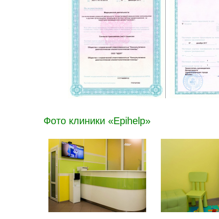
Фото клиники «Epihelp»