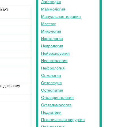
Логопедия
Маммология
СКАЯ
Мануальная терапия
Массаж
Микология
Наркология
Неврология
Нейрохирургия
Неонатология
Нефрология
Онкология
Ортопедия
по дневному
Остеопатия
Отоларингология
Офтальмология
Педиатрия
Пластическая хирургия