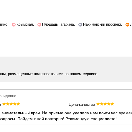
зино,
Крымская,
Площадь Гагарина,
Нахимовский проспект,
Л
ывы, размещенные пользователями на нашем сервисе.
еонидовна
е
Цена-качество
 внимательный врач. На приеме она уделила нам почти час време
вопросы. Пойдем к ней повторно! Рекомендую специалиста!