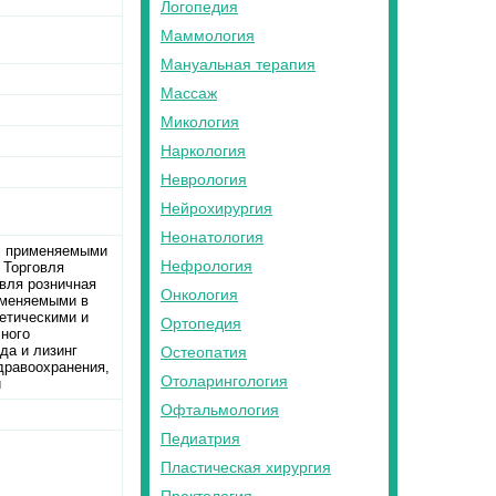
Логопедия
Маммология
Мануальная терапия
Массаж
Микология
Наркология
Неврология
Нейрохирургия
Неонатология
и, применяемыми
Нефрология
 Торговля
вля розничная
Онкология
именяемыми в
етическими и
Ортопедия
чного
да и лизинг
Остеопатия
дравоохранения,
Отоларингология
и
Офтальмология
Педиатрия
Пластическая хирургия