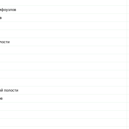
имфоузлов
в
лости
ой полости
ов