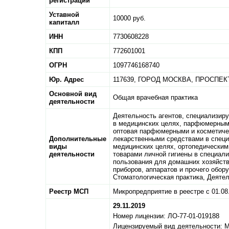
регистрации
Уставной
10000 руб.
капиталл
ИНН
7730608228
КПП
772601001
ОГРН
1097746168740
Юр. Адрес
117639,
ГОРОД МОСКВА,
ПРОСПЕКТ
Основной вид
Общая врачебная практика
деятельности
Деятельность агентов, специализир
в медицинских целях, парфюмерными
оптовая парфюмерными и косметичес
Дополнительные
лекарственными средствами в специ
виды
медицинских целях, ортопедическим
деятельности
товарами личной гигиены в специал
пользования для домашних хозяйств,
приборов, аппаратов и прочего обор
Стоматологическая практика, Деятел
Реестр МСП
Микропредприятие в реестре с 01.08
29.11.2019
Номер лицензии: ЛО-77-01-019188
Лицензируемый вид деятельности: 