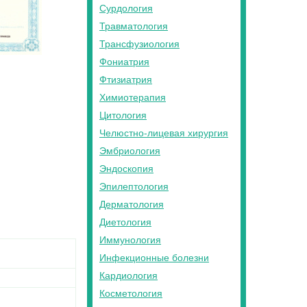
Сурдология
Травматология
Трансфузиология
Фониатрия
Фтизиатрия
Химиотерапия
Цитология
Челюстно-лицевая хирургия
Эмбриология
Эндоскопия
Эпилептология
Дерматология
Диетология
Иммунология
Инфекционные болезни
Кардиология
Косметология