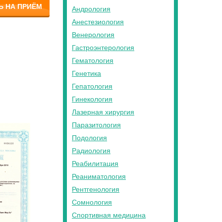
Ь НА ПРИЁМ
Андрология
Анестезиология
Венерология
Гастроэнтерология
Гематология
Генетика
Гепатология
Гинекология
Лазерная хирургия
Паразитология
Подология
Радиология
Реабилитация
Реаниматология
Рентгенология
Сомнология
Спортивная медицина