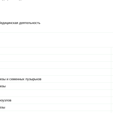
Медицинская деятельность
лезы и семенных пузырьков
лезы
фоузлов
езы