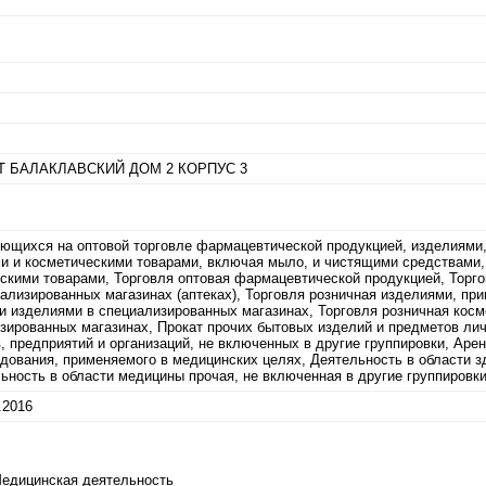
 БАЛАКЛАВСКИЙ ДОМ 2 КОРПУС 3
ующихся на оптовой торговле фармацевтической продукцией, изделиям
 и косметическими товарами, включая мыло, и чистящими средствами,
кими товарами, Торговля оптовая фармацевтической продукцией, Торго
ализированных магазинах (аптеках), Торговля розничная изделиями, пр
и изделиями в специализированных магазинах, Торговля розничная косм
изированных магазинах, Прокат прочих бытовых изделий и предметов ли
 предприятий и организаций, не включенных в другие группировки, Арен
удования, применяемого в медицинских целях, Деятельность в области з
ьность в области медицины прочая, не включенная в другие группировк
.2016
Медицинская деятельность