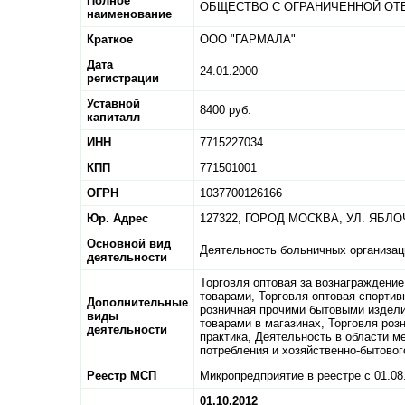
Полное
ОБЩЕСТВО С ОГРАНИЧЕННОЙ ОТ
наименование
Краткое
ООО "ГАРМАЛА"
Дата
24.01.2000
регистрации
Уставной
8400 руб.
капиталл
ИНН
7715227034
КПП
771501001
ОГРН
1037700126166
Юр. Адрес
127322,
ГОРОД МОСКВА,
УЛ. ЯБЛО
Основной вид
Деятельность больничных организац
деятельности
Торговля оптовая за вознаграждени
товарами, Торговля оптовая спорти
Дополнительные
розничная прочими бытовыми издели
виды
товарами в магазинах, Торговля роз
деятельности
практика, Деятельность в области м
потребления и хозяйственно-бытовог
Реестр МСП
Микропредприятие в реестре с 01.08
01.10.2012