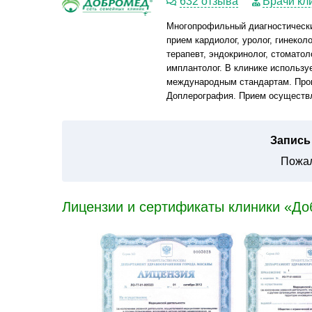
632 отзыва
Врачи кл
Многопрофильный диагностически
прием кардиолог, уролог, гинеколо
терапевт, эндокринолог, стоматол
имплантолог. В клинике использу
международным стандартам. Пров
Доплерография. Прием осуществл
Запись 
Пожал
Лицензии и сертификаты клиники «До