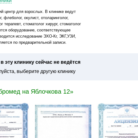
иники
й центр для взрослых. В клинике ведут
г, флеболог, окулист, отоларинголог,
ог терапевт, стоматолог хирург, стоматолог
ется оборудование, соответствующее
одится исследование ЭХО-Кг, ЭКГ,УЗИ,
яется по предварительной записи.
в эту клинику сейчас не ведётся
уйста, выберите другую клинику
бромед на Яблочкова 12»