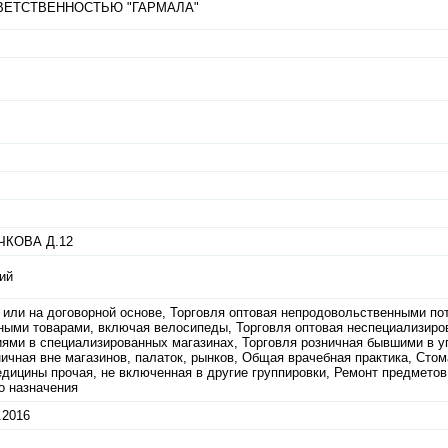
ВЕТСТВЕННОСТЬЮ "ГАРМАЛА"
ЧКОВА Д.12
ий
е или на договорной основе, Торговля оптовая непродовольственными п
вными товарами, включая велосипеды, Торговля оптовая неспециализиро
ями в специализированных магазинах, Торговля розничная бывшими в у
ничная вне магазинов, палаток, рынков, Общая врачебная практика, Сто
едицины прочая, не включенная в другие группировки, Ремонт предметов
о назначения
.2016