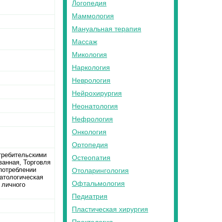
Логопедия
Маммология
Мануальная терапия
Массаж
Микология
Наркология
Неврология
Нейрохирургия
Неонатология
Нефрология
Онкология
Ортопедия
отребительскими
Остеопатия
ванная, Торговля
потреблении
Отоларингология
матологическая
Офтальмология
 личного
Педиатрия
Пластическая хирургия