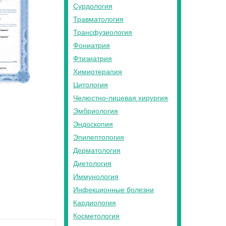
Сурдология
Травматология
Трансфузиология
Фониатрия
Фтизиатрия
Химиотерапия
Цитология
Челюстно-лицевая хирургия
Эмбриология
Эндоскопия
Эпилептология
Дерматология
Диетология
Иммунология
Инфекционные болезни
Кардиология
Косметология