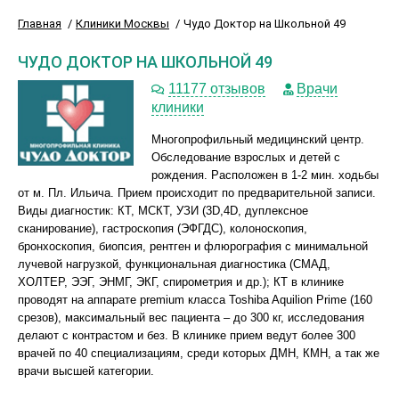
Главная
Клиники Москвы
Чудо Доктор на Школьной 49
ЧУДО ДОКТОР НА ШКОЛЬНОЙ 49
11177 отзывов
Врачи
клиники
Многопрофильный медицинский центр.
Обследование взрослых и детей с
рождения. Расположен в 1-2 мин. ходьбы
от м. Пл. Ильича. Прием происходит по предварительной записи.
Виды диагностик: КТ, МСКТ, УЗИ (3D,4D, дуплексное
сканирование), гастроскопия (ЭФГДС), колоноскопия,
бронхоскопия, биопсия, рентген и флюрография с минимальной
лучевой нагрузкой, функциональная диагностика (СМАД,
ХОЛТЕР, ЭЭГ, ЭНМГ, ЭКГ, спирометрия и др.); КТ в клинике
проводят на аппарате premium класса Toshiba Aquilion Prime (160
срезов), максимальный вес пациента – до 300 кг, исследования
делают с контрастом и без. В клинике прием ведут более 300
врачей по 40 специализациям, среди которых ДМН, КМН, а так же
врачи высшей категории.