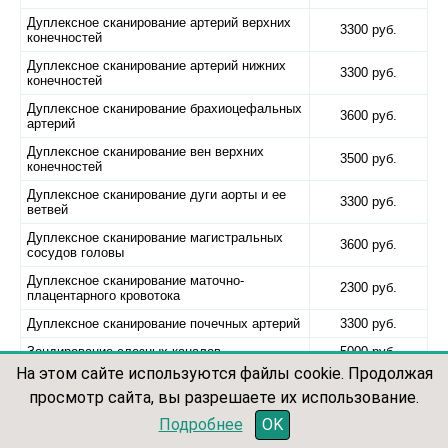
Дуплексное сканирование артерий верхних
3300 руб.
конечностей
Дуплексное сканирование артерий нижних
3300 руб.
конечностей
Дуплексное сканирование брахиоцефальных
3600 руб.
артерий
Дуплексное сканирование вен верхних
3500 руб.
конечностей
Дуплексное сканирование дуги аорты и ее
3300 руб.
ветвей
Дуплексное сканирование магистральных
3600 руб.
сосудов головы
Дуплексное сканирование маточно-
2300 руб.
плацентарного кровотока
Дуплексное сканирование почечных артерий
3300 руб.
Зондирование слезных каналов
5000 руб.
На этом сайте используются файлы cookie. Продолжая
Имплантация зубов
63500 руб.
просмотр сайта, вы разрешаете их использование.
Имплантация зубов «под ключ»
63500 руб.
записаться по телефону
Подробнее
OK
Импланты Astra Tech
99500 руб.