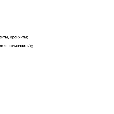
еиты, бронхиты;
зо-эпитимпаниты);;