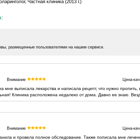
оларинголог, Частная клиника (2013 г.)
в:
ывы, размещенные пользователями на нашем сервисе.
Внимание
Цена-кач
а мне выписала лекарства и написала рецепт, что нужно пропить, 
ая! Клиника расположена недалеко от дома. Давно ее знаю. Везд
Внимание
Цена-кач
транила и провела полное обследование. Также пописала мне лече