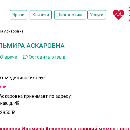
Врачи
Клиники
Диагностика
Услуги
ра Аскаровна
ЛЬМИРА АСКАРОВНА
О враче
Оставить отзыв
ат медицинских наук
Аскаровна принимает по адресу:
ая, д. 49
2950 ₽
ккулова Ильмира Аскаровна в данный момент недо