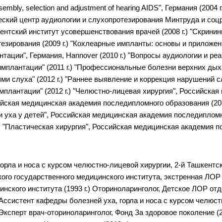
Assembly, selection and adjustment of hearing AIDS", Германия (20
ский центр аудиологии и слухопротезирования Минтруда и соцра
ентский институт усовершенствования врачей (2008 г.) "Скрини
езирования (2009 г.) "Кохлеарные импланты: основы и приложе
тации", Германия, Hannover (2010 г.) "Вопросы аудиологии и реа
мплантации" (2011 г.) "Профессиональные болезни верхних ды
ми слуха" (2012 г.) "Раннее выявление и коррекция нарушений 
плантации" (2012 г.) "Челюстно-лицевая хирургия", Российска
сийская медицинская академия последипломного образования (20
уха у детей", Российская медицинская академия последипломног
 г.) "Пластическая хирургия", Российская медицинская академия п
орла и носа с курсом челюстно-лицевой хирургии, 2-й Ташкентс
ского государственного медицинского института, экстренная ЛОР 
нского института (1993 г.) Оториноларинголог, Детское ЛОР отд
 Ассистент кафедры болезней уха, горла и носа с курсом челюст
 Эксперт врач-оториноларинголог, Фонд За здоровое поколение (2