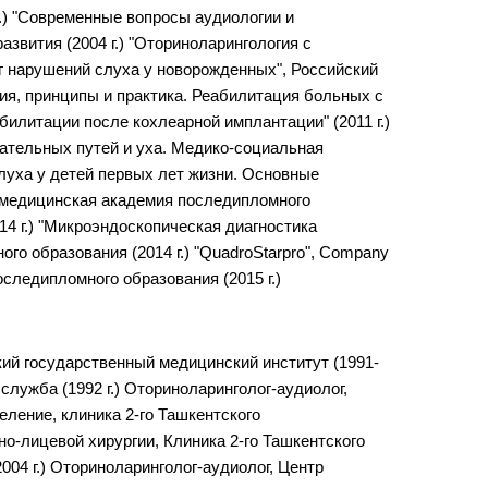
04 г.) "Современные вопросы аудиологии и
звития (2004 г.) "Оториноларингология с
нг нарушений слуха у новорожденных", Российский
ния, принципы и практика. Реабилитация больных с
билитации после кохлеарной имплантации" (2011 г.)
хательных путей и уха. Медико-социальная
слуха у детей первых лет жизни. Основные
я медицинская академия последипломного
14 г.) "Микроэндоскопическая диагностика
о образования (2014 г.) "QuadroStarpro", Company
оследипломного образования (2015 г.)
кий государственный медицинский институт (1991-
служба (1992 г.) Оториноларинголог-аудиолог,
еление, клиника 2-го Ташкентского
но-лицевой хирургии, Клиника 2-го Ташкентского
004 г.) Оториноларинголог-аудиолог, Центр