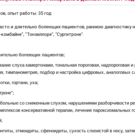
ов, опыт работы: 35 год
часто и длительно болеющих пациентов, раннюю диагностику 
-комбайне", "Тонзиллоре", "Сургитроне".
длительно болеющих пациентов;
вание слуха камертонами, тональная пороговая, надпороговая 
ия, тимпанометрия, подбор и настройка цифровых, аналоговых с
тки, гортани, уха;
троне";
т (больные со сниженным слухом, нарушениями разборчивости ре
комплексов консервативной терапии, лечение пароксизмальных г
й;
нтиты, этмоидиты, сфеноидиты, сухость слизистой в носу, зат