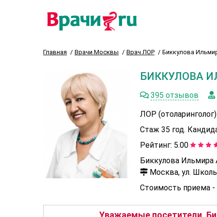
Главная
Врачи Москвы
Врач ЛОР
Биккулова Ильми
БИККУЛОВА И
395 отзывов
ЛОР (отоларинголог)
Стаж 35 год. Кандид
Рейтинг:
5.00
Биккулова Ильмира 
Москва, ул. Школьн
Стоимость приема -
Уважаемые посетители, Би