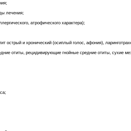
ния;
ды лечения;
аллергического, атрофического характера);
гит острый и хронический (осиплый голос, афония), ларинготрах
едние отиты, рецидивирующие гнойные средние отиты, сухие ме
са;