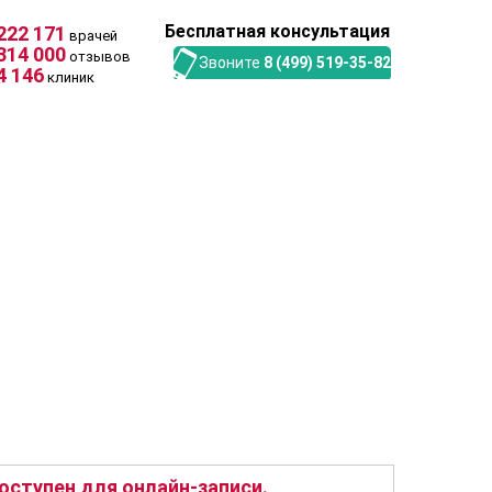
Бесплатная консультация
222 171
врачей
314 000
отзывов
Звоните
8 (499) 519-35-82
4 146
клиник
ступен для онлайн-записи.