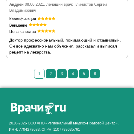
Андрей
08.06.2021, лечащий врач: Глинистов Сергей
Владимирович
Квалификация
Внимание
Цена-качество
Доктор профессиональный, понимающий и отзывчивый.
Он все адекватно нам объяснил, рассказал и выписал
рецепт на лекарства.
1
2
3
4
5
6
Как алкоголь влияет на
ЗДОРОВЬЕ МУЖЧИНЫ
.
2010-2026 ООО АНО «Региональный Медико-Правовой Центр»,
ИНН: 7704278083, ОГРН: 1107799035761