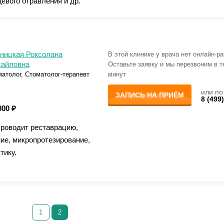
евого отравления и др.
ницкая Роксолана
В этой клинике у врача нет онлайн-р
айловна
Оставьте заявку и мы перезвоним в т
атолог, Стоматолог-терапевт
минут
или по
ЗАПИСЬ НА ПРИЁМ
8 (499
800 ₽
Проводит реставрацию,
ие, микропротезирование,
тику.
1
2