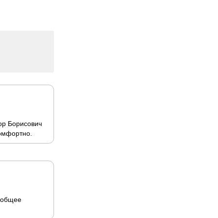
тор Борисович
комфортно.
ь общее