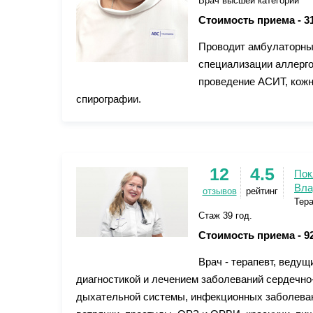
Врач высшей категории
Стоимость приема -
3
Проводит амбулаторны
специализации аллерго
проведение АСИТ, кожн
спирографии.
12
4.5
Пок
Вла
отзывов
рейтинг
Тер
Стаж 39 год.
Стоимость приема -
9
Врач - терапевт, ведущ
диагностикой и лечением заболеваний сердечно
дыхательной системы, инфекционных заболевани