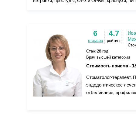
ветрянки, простуды, ОРЗ и ОРВИ, краснухи, пищ
6
4.7
Ива
Мих
отзывов
рейтинг
Стом
Стаж 28 год.
Врач высшей категории
Стоимость приема -
1
Стоматолог-терапевт. 
эндодонтическое лечен
отбеливание, профилак