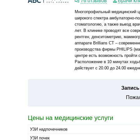
76 отзывов
Врачи кл
Многопрофильный медицинский це
широкого спектра амбулаторно-п
стоматологию, а также выезд вра
лет. В клинике проводят все сов
рентген, денситометрию, маммог
аппарате Brillians CT – совреме
производства фирмы PHILIPS (мак
центре есть возможность пройти 
Расположение в 10 минутах ходьб
действует с 20.00 до 24.00 ежедн
Запись 
Пожал
Цены на медицинские услуги
УЗИ надпочечников
УЗИ почек