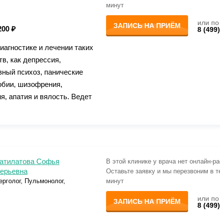
минут
или по
ЗАПИСЬ НА ПРИЁМ
200 ₽
8 (499
иагностике и лечении таких
в, как депрессия,
ный психоз, панические
обии, шизофрения,
я, апатия и вялость. Ведет
атилатова Софья
В этой клинике у врача нет онлайн-р
ерьевна
Оставьте заявку и мы перезвоним в т
рголог, Пульмонолог,
минут
или по
ЗАПИСЬ НА ПРИЁМ
8 (499