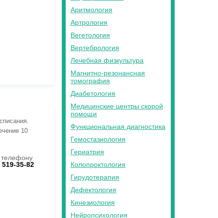
Аритмология
Артрология
Вегетология
Вертебрология
Лечебная физкультура
Магнитно-резонансная
томография
Диабетология
Медицинские центры скорой
помощи
асписания.
Функциональная диагностика
ечение 10
Гемостазиология
Гериатрия
 телефону
Колопроктология
) 519-35-82
Гирудотерапия
Дефектология
Кинезиология
Нейропсихология