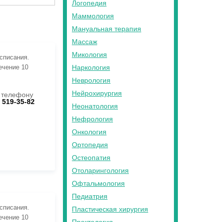
Логопедия
Маммология
Мануальная терапия
Массаж
Микология
асписания.
ечение 10
Наркология
Неврология
Нейрохирургия
 телефону
) 519-35-82
Неонатология
Нефрология
Онкология
Ортопедия
Остеопатия
Отоларингология
Офтальмология
Педиатрия
асписания.
Пластическая хирургия
ечение 10