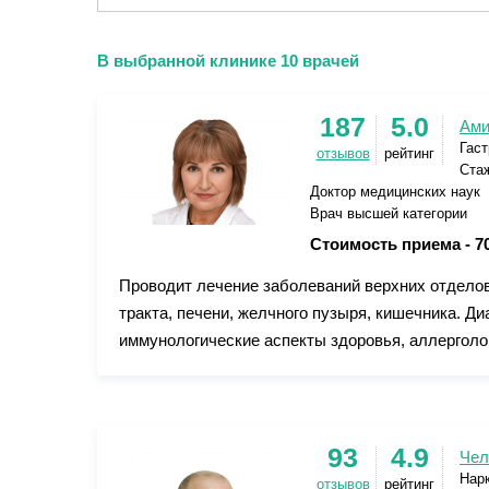
В выбранной клинике 10 врачей
187
5.0
Ами
Гаст
отзывов
рейтинг
Стаж
Доктор медицинских наук
Врач высшей категории
Стоимость приема -
7
Проводит лечение заболеваний верхних отдело
тракта, печени, желчного пузыря, кишечника. Ди
иммунологические аспекты здоровья, аллерголо
93
4.9
Чел
Нарк
отзывов
рейтинг