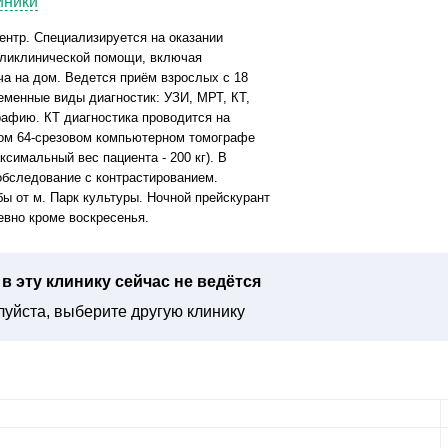
иники
нтр. Специализируется на оказании
оликлинической помощи, включая
ча на дом. Ведется приём взрослых с 18
ременные виды диагностик: УЗИ, МРТ, КТ,
рафию. КТ диагностика проводится на
нном 64-срезовом компьютерном томографе
симальный вес пациента - 200 кг). В
обследование с контрастированием.
ы от м. Парк культуры. Ночной прейскурант
евно кроме воскресенья.
в эту клинику сейчас не ведётся
уйста, выберите другую клинику