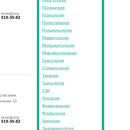
Проктология
Психиатрия
 телефону
Психология
) 519-35-82
Психотерапия
Пульмонология
Ревматология
Репродуктология
Рефлексотерапия
Сексология
Стоматология
Терапия
Трихология
УЗИ
асписания.
Урология
ечение 10
Физиотерапия
Флебология
 телефону
Хирургия
) 519-35-82
Эндокринология