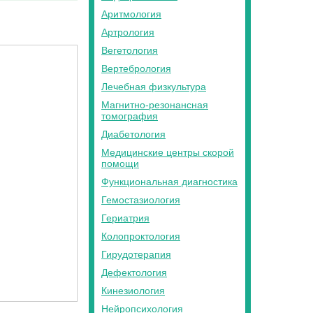
Аритмология
Артрология
Вегетология
Вертебрология
Лечебная физкультура
Магнитно-резонансная
томография
Диабетология
Медицинские центры скорой
помощи
Функциональная диагностика
Гемостазиология
Гериатрия
Колопроктология
Гирудотерапия
Дефектология
Кинезиология
Нейропсихология