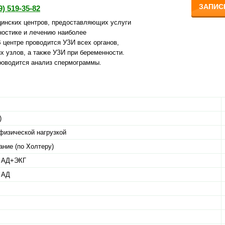
ЗАПИС
9) 519-35-82
цинских центров, предоставляющих услуги
ностике и лечению наиболее
 центре проводится УЗИ всех органов,
х узлов, а также УЗИ при беременности.
роводится анализ спермограммы.
)
физической нагрузкой
ние (по Холтеру)
е АД+ЭКГ
 АД