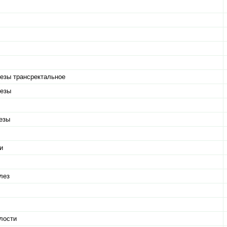
лезы трансректальное
лезы
езы
и
лез
лости