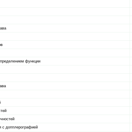
тава
ов
 определением функции
тава
й
стей
ечностей
я с допплерографией