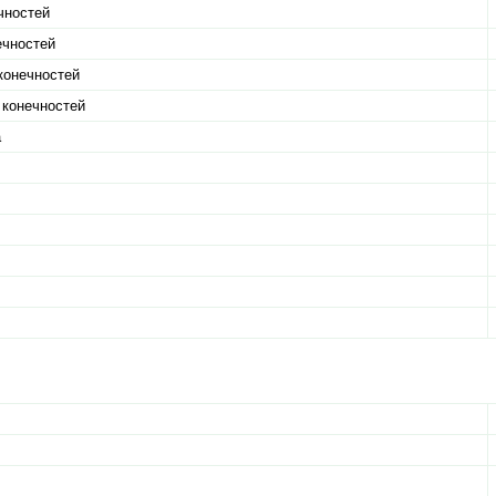
чностей
ечностей
конечностей
 конечностей
а