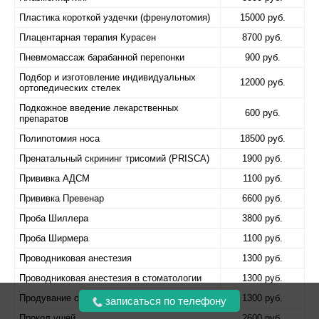
Пластика короткой уздечки (френулотомия)
15000 руб.
Плацентарная терапия Курасен
8700 руб.
Пневмомассаж барабанной перепонки
900 руб.
Подбор и изготовление индивидуальных
12000 руб.
ортопедических стелек
Подкожное введение лекарственных
600 руб.
препаратов
Полипотомия носа
18500 руб.
Пренатальный скрининг трисомий (PRISCA)
1900 руб.
Прививка АДСМ
1100 руб.
Прививка Превенар
6600 руб.
Проба Шиллера
3800 руб.
Проба Ширмера
1100 руб.
Проводниковая анестезия
1300 руб.
Проводниковая анестезия в стоматологии
1300 руб.
Продувание слуховых труб по Политцеру
1300 руб.
записаться по телефону
Прокол ушей
2600 руб.