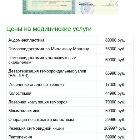
Цены на медицинские услуги
Абдоминопластика
80000 руб.
Геморроидэктомия по Миллигану-Моргану
55000 руб.
Геморроидэктомия ультразвуковым
60000 руб.
скальпелем
Дезартеризация геморроидальных узлов
66998 руб.
(HAL-RAR)
Иссечение анальных трещин
17000 руб.
Колостомия
44998 руб.
Лазерная коагуляция геморроя
70000 руб.
Маммопластика
50000 руб.
Операция по закрытию колостомы
39996 руб.
Резекция сигмовидной кишки
169997 руб.
Ректопексия
69996 руб.