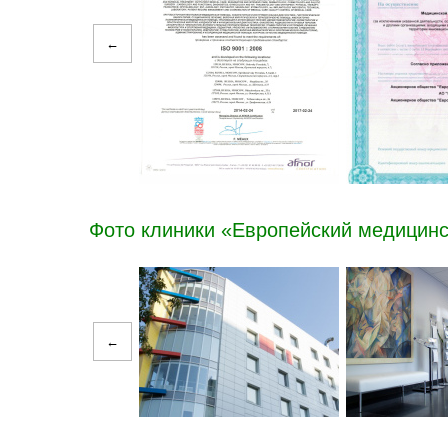
←
Фото клиники «Европейский медицинс
←