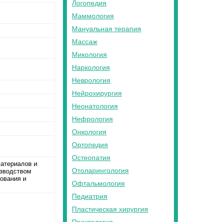
Логопедия
Маммология
Мануальная терапия
Массаж
Микология
Наркология
Неврология
Нейрохирургия
Неонатология
Нефрология
Онкология
Ортопедия
Остеопатия
материалов и
Отоларингология
изводством
ования и
Офтальмология
Педиатрия
Пластическая хирургия