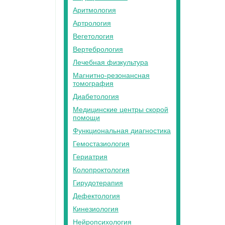
Аритмология
Артрология
Вегетология
Вертебрология
Лечебная физкультура
Магнитно-резонансная
томография
Диабетология
Медицинские центры скорой
помощи
Функциональная диагностика
Гемостазиология
Гериатрия
Колопроктология
Гирудотерапия
Дефектология
Кинезиология
Нейропсихология