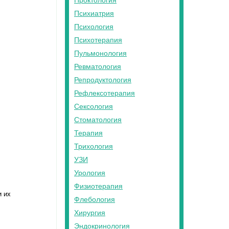
Проктология
Психиатрия
Психология
Психотерапия
Пульмонология
Ревматология
Репродуктология
Рефлексотерапия
Сексология
Стоматология
Терапия
Трихология
УЗИ
Урология
Физиотерапия
и их
Флебология
Хирургия
Эндокринология