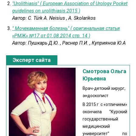
"Urolithiasis" ( European Association of Urology Pocket
guidelines on urolithiasis 2015 )
Автор:
C. Türk A. Neisius
,
A. Skolarikos
" Мочекаменная болезнь" ( оригинальная статья
«РМЖ» №17 от 01.08.2014 стр. 14 )
Автор:
Пушкарь Д.Ю.
,
Раснер П.И.
,
Куприянов Ю.А
Эксперт сайта
Смотрова Ольга
Юрьевна
Врач-детский хирург,
эндоскопист
В 2015 г с «отличием»
окончила "Курский
государственный
медицинский
университет" по