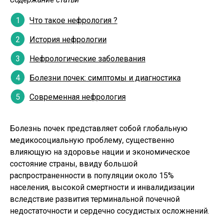
Гестационный пиелонефрит
Ангиомиолипома почки
Что такое нефрология ?
Хроническая болезнь почек
История нефрологии
Нефросклероз: этиология, формы, типы и
Нефрологические заболевания
симптомы хронической болезни почек,
диагностика
Болезни почек: симптомы и диагностика
Гидрокаликоз почек
Современная нефрология
Симптомы нефрита почек
Ушиб почки
Болезнь почек представляет собой глобальную
медикосоциальную проблему, существенно
Нефрэктомия в современных условиях:
влияющую на здоровье нации и экономическое
показания к операции, как проходит,
состояние страны, ввиду большой
послеоперационное восстановление,
распространенности в популяции около 15%
реабилитация
населения, высокой смертности и инвалидизации
Как диагностируется нефроптоз,
вследствие развития терминальной почечной
основные признаки и виды опущения
недостаточности и сердечно сосудистых осложнений.
почек