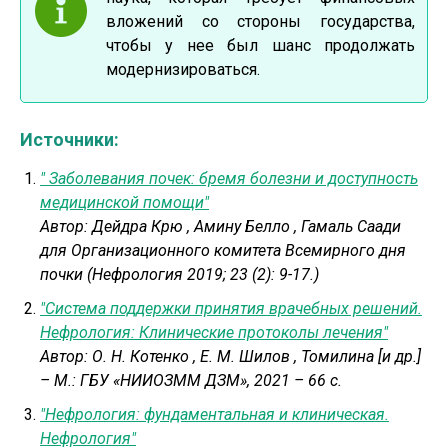
вложений со стороны государства,
чтобы у нее был шанс продолжать
модернизироваться.
Источники:
" Заболевания почек: бремя болезни и доступность
медицинской помощи"
Автор:
Дейдра Крю
,
Амину Белло
,
Гамаль Саади
для Организационного комитета Всемирного дня
почки (Нефрология 2019; 23 (2): 9-17.)
"Система поддержки принятия врачебных решений.
Нефрология: Клинические протоколы лечения"
Автор:
О. Н. Котенко
,
Е. М. Шилов
,
Томилина [и др.]
– М.: ГБУ «НИИОЗММ ДЗМ», 2021 – 66 с.
"Нефрология: фундаментальная и клиническая.
Нефрология"