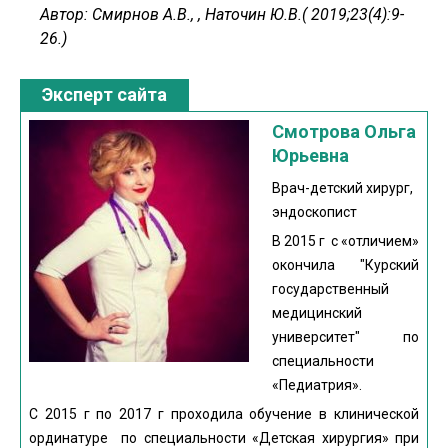
Автор:
Смирнов А.В.,
,
Наточин Ю.В.( 2019;23(4):9-
26.)
Эксперт сайта
Смотрова Ольга
Юрьевна
Врач-детский хирург,
эндоскопист
В 2015 г с «отличием»
окончила "Курский
государственный
медицинский
университет" по
специальности
«Педиатрия».
С 2015 г по 2017 г проходила обучение в клинической
ординатуре по специальности «Детская хирургия» при