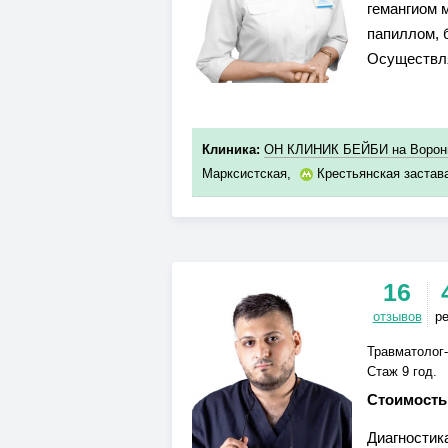
гемангиом 
папиллом, 
Осуществля
Клиника:
ОН КЛИНИК БЕЙБИ на Воронц
Марксистская
,
Крестьянская застав
16
отзывов
р
Травматолог
Стаж 9 год.
Стоимость
Диагностик