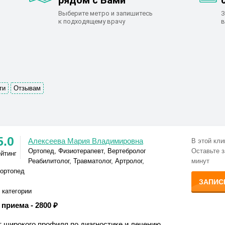
рядом с Вами
Выберите метро и запишитесь
З
к подходящему врачу
в
ти
Отзывам
5.0
Алексеева Мария Владимировна
В этой кли
Ортопед, Физиотерапевт, Вертебролог
Оставьте з
ейтинг
Реабилитолог, Травматолог, Артролог,
минут
-ортопед
ЗАПИС
 категории
 приема -
2800 ₽
 широкого профиля по диагностике и лечению