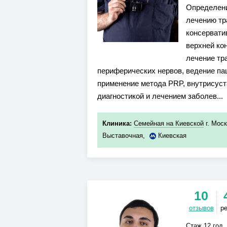
Определени
лечению тр
консервати
верхней ко
лечение тр
периферических нервов, ведение па
применение метода PRP, внутрисуст
диагностикой и лечением заболев...
Клиника:
Семейная на Киевской
г. Моск
Выставочная
,
Киевская
10
отзывов
р
Стаж 12 год.