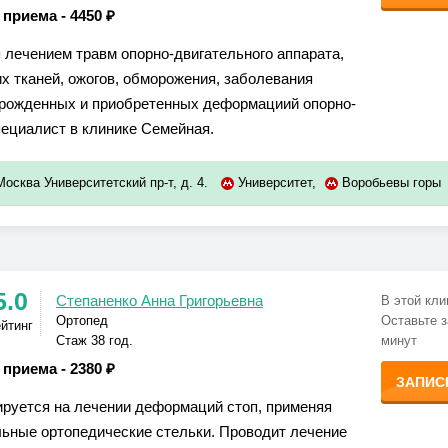
 приема -
4450 ₽
 лечением травм опорно-двигательного аппарата,
их тканей, ожогов, обморожения, заболевания
врожденных и приобретенных деформациий опорно-
пециалист в клинике Семейная.
Москва Университетский пр-т, д. 4.
Университет
,
Воробьевы горы
5.0
Степаненко Анна Григорьевна
В этой кли
Ортопед
Оставьте з
ейтинг
Стаж 38 год.
минут
 приема -
2380 ₽
ЗАПИС
руется на лечении деформаций стоп, применяя
ьные ортопедические стельки. Проводит лечение