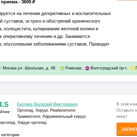
 приема -
3600 ₽
руется на лечении дегеративных и воспалительных
й суставов, острого и обострений хронического
а, холецистита, купирование желчной колики и
 к оперативному лечению и др. Занимается
, опухолевыми заболеваниями суставов. Проводит
г. Москва ул. Школьная, д. 49.
Римская
,
Волгоградский пр-т
,
4.5
Беляев Валерий Викторович
В этой кли
Ортопед, Хирург, Реабилитолог
Оставьте з
ейтинг
Травматолог, Абдоминальный хирург,
минут
ортопед, Хирург-ортопед
ЗАПИС
 категории