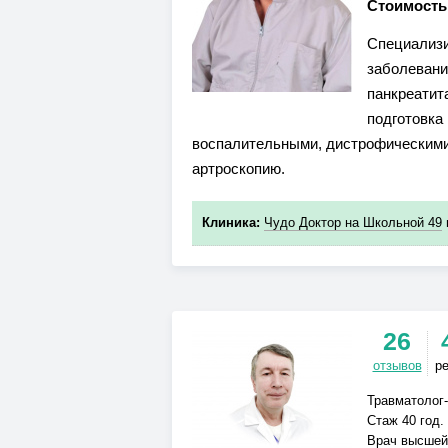
Стоимость
Специализи
заболевани
панкреатит
подготовка
воспалительными, дистрофическими
артроскопию.
Клиника:
Чудо Доктор на Школьной 49
26
отзывов
р
Травматолог-
Стаж 40 год.
Врач высшей