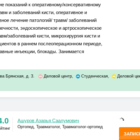
е показаний к оперативному/консервативному
авм и заболеваний кисти, оперативное и
вное лечение патологий/ травм/ заболеваний
нечности, эндоскопическое и артроскопическое
авм/заболеваний кисти, микрохирургия кисти и
циентов в раннем послеоперационном периоде,
авные инъекции, блокады. Занимается
ва Брянская, д. 3.
Деловой центр
,
Студенческая
,
Деловой це
4.0
Ашуров Азарья Саалумович
Ортопед, Травматолог, Травматолог-ортопед
ейтинг
ЗАПИС