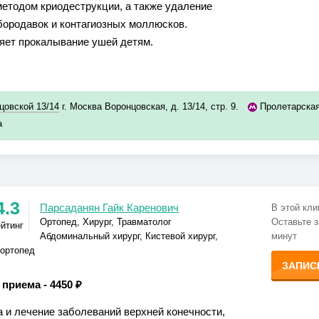
методом криодеструкции, а также удаление
бородавок и контагиозных моллюсков.
ет прокалывание ушей детям.
овской 13/14
г. Москва Воронцовская, д. 13/14, стр. 9.
Пролетарска
а
4.3
Парсаданян Гайк Каренович
В этой кли
Ортопед, Хирург, Травматолог
Оставьте з
ейтинг
Абдоминальный хирург, Кистевой хирург,
минут
-ортопед
ЗАПИС
 приема -
4450 ₽
а и лечение заболеваний верхней конечности,