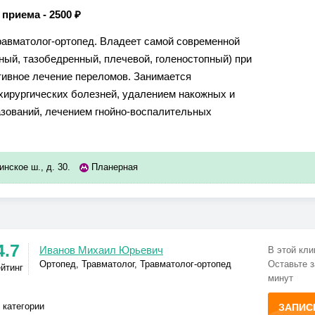
 приема -
2500 ₽
 травматолог-ортопед. Владеет самой современной
ный, тазобедренный, плечевой, голеностопный) при
ативное лечение переломов. Занимается
 хирургических болезней, удалением накожных и
зований, лечением гнойно-воспалительных
инское ш., д. 30.
Планерная
4.7
Иванов Михаил Юрьевич
В этой кли
Ортопед, Травматолог, Травматолог-ортопед
Оставьте з
ейтинг
минут
 категории
ЗАПИС