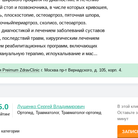
й стоп и позвоночника, в числе которых кривошея,
ь, плоскостопие, остеоартроз, пяточная шпора,
очныйпериартроз, сколиоз, остеоартроз.
 диагностикой и лечением заболеваний суставов
, последствий травм, хирургическим лечением
ием реабилитационных программ, включающих
ануальную терапию, иглоукалывание и мас...
 Preimum ZdravClinic
г. Москва пр-т Вернадского, д. 105, корп. 4.
5.0
Лущенко Сергей Владимирович
В этой кли
Ортопед, Травматолог, Травматолог-ортопед
Оставьте з
ейтинг
минут
 категории
ЗАПИС