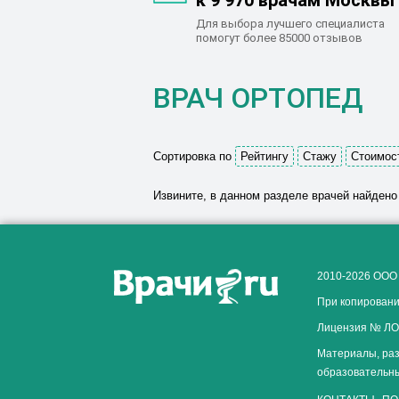
к 9 970 врачам Москвы
Для выбора лучшего специалиста
помогут более 85000 отзывов
ВРАЧ ОРТОПЕД
Сортировка по
Рейтингу
Стажу
Стоимос
Извините, в данном разделе врачей найдено
2010-2026 ООО
При копировани
Лицензия № ЛО-
Материалы, раз
образовательны