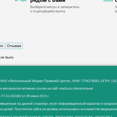
рядом с Вами
Выберите метро и запишитесь
З
к подходящему врачу
в
ти
Отзывам
 не было
 АНО «Региональный Медико-Правовой Центр», ИНН: 7704278083, ОГРН: 11
и материалов активная ссылка на сайт vrachy.ru обязательна!
77-01-010362 от 09 июня 2015 г.
мещенные на данной странице, носят информационный характер и предназ
х целей. Посетители сайта не должны использовать их в качестве медицинс