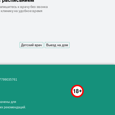
с расписанием
апишитесь к врачу без звонка
 клинику на удобное время
Детский врач
Выезд на дом
Как алкоголь влияет на
ЗДОРОВЬЕ МУЖЧИНЫ
.
07799035761
начены для
ких рекомендаций.