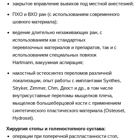
закрытое вправление вывихов под местной анестезией;
ПХО и ВХО ран (с использованием современного
шовного материала);
ведение длительно незаживающих ран, с
использованием как стандартных
перевязочных
материалов и препаратов, так и с
использованием специальных повязок
Hartmann,
вакуумная аспирация;
накостный остеосинтез переломов различной
локализации, опыт работы с имплантами
Synthes,
Stryker, Zimmer, Chm, Деост и др., в том числе
внутрисуставные переломы
мыщелков плеча,
мыщелков большеберцовой кости с применением
синтетического
пластического материала (Osteoset,
Hydroset).
Хирургия стопы и голеностопного сустава:
операции при поперечной распластанности стоп,