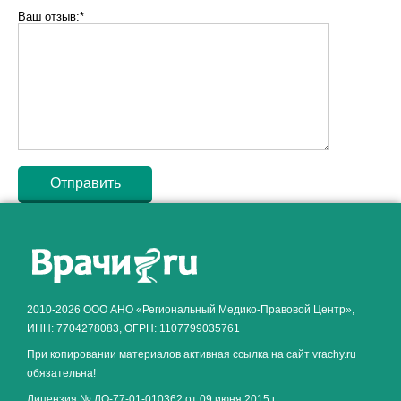
Ваш отзыв:*
Как алкоголь влияет на
ЗДОРОВЬЕ МУЖЧИНЫ
.
2010-2026 ООО АНО «Региональный Медико-Правовой Центр»,
ИНН: 7704278083, ОГРН: 1107799035761
При копировании материалов активная ссылка на сайт vrachy.ru
обязательна!
Лицензия № ЛО-77-01-010362 от 09 июня 2015 г.