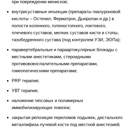
при
повреждении менисков;
внутрисуставные инъекции (препараты гиалуроновой
кислоты – Остенил, Ферматрон,
Дьюролан и др.) в
полости коленного, голеностопного, локтевого,
плечевого суставов, мелких суставов кисти и стопы,
тазобедренного сустава (под контролем УЗИ, ЭОПа);
паравертебральные и параартикулярные блокады с
местными анестетиками,
стероидными
противововоспалительными препаратами,
гомеопатическими препаратами;
PRP терапия;
УВТ терапия;
наложение гипсовых и полимерных
иммобилизирующих повязок;
закрытая репозиция переломов лодыжек, дистального
метаэпифиза лучевой кости под
местной анестезией;