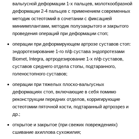
вальгусной деформации 1-х пальцев,
молоткообразной
деформации 2-4 пальцев с применением современных
методик
остеотомий в сочетании с фиксацией
миниимплантами, методик полузакрытого и
закрытого
проведения операций при деформации стоп;
операции при деформирующем артрозе суставов стоп:
эндоротезирование 1-го п/ф сустава
эндопротезами
Biomet, Integra, артродезирование 1-х п/ф суставов,
суставов среднего отдела стопы, подтаранного,
голеностопного суставов;
операции при тяжелых плоско-вальгусных
деформациях стоп, включающие в себя
помимо
реконструкции передних отделов, корригирующие
остеотомии пяточной кости,
подтаранный артроэрез и
др.;
открытое и закрытое (при свежих повреждениях)
сшивание ахиллова сухожилия;