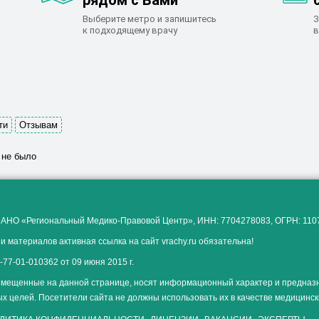
рядом с Вами
Выберите метро и запишитесь
З
к подходящему врачу
в
ти
Отзывам
 не было
 АНО «Региональный Медико-Правовой Центр», ИНН: 7704278083, ОГРН: 11
и материалов активная ссылка на сайт vrachy.ru обязательна!
77-01-010362 от 09 июня 2015 г.
мещенные на данной странице, носят информационный характер и предназ
х целей. Посетители сайта не должны использовать их в качестве медицинс