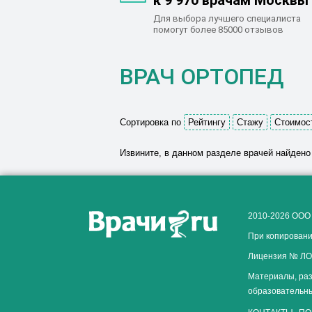
к 9 970 врачам Москвы
Для выбора лучшего специалиста
помогут более 85000 отзывов
ВРАЧ ОРТОПЕД
Сортировка по
Рейтингу
Стажу
Стоимос
Извините, в данном разделе врачей найдено
2010-2026 ООО
При копировани
Лицензия № ЛО-
Материалы, раз
образовательны