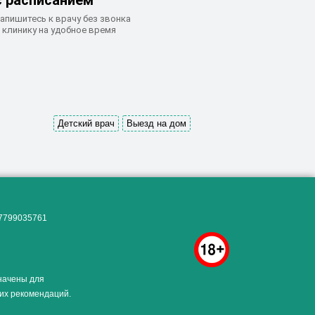
с расписанием
апишитесь к врачу без звонка
 клинику на удобное время
Детский врач
Выезд на дом
Как алкоголь влияет на
ЗДОРОВЬЕ МУЖЧИНЫ
.
07799035761
начены для
ких рекомендаций.