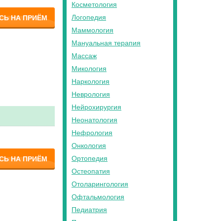
Косметология
Логопедия
СЬ НА ПРИЁМ
Маммология
Мануальная терапия
Массаж
Микология
Наркология
Неврология
Нейрохирургия
Неонатология
Нефрология
Онкология
Ортопедия
СЬ НА ПРИЁМ
Остеопатия
Отоларингология
Офтальмология
Педиатрия