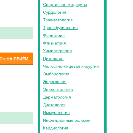
Спортивная медицина
Сурдология
Травматология
Трансфузиология
Фониатрия
Фтизиатрия
Химиотерапия
Цитология
СЬ НА ПРИЁМ
Челюстно-лицевая хирургия
Эмбриология
Эндоскопия
Эпилептология
Дерматология
Диетология
Иммунология
Инфекционные болезни
Кардиология