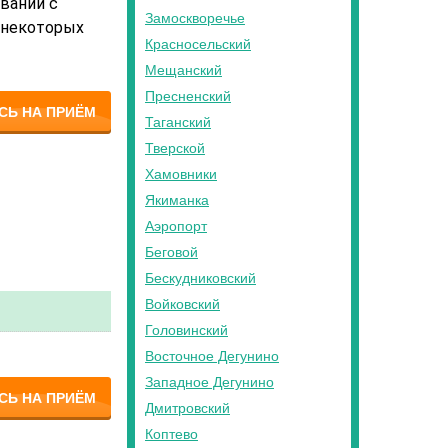
ваний с
Замоскворечье
 некоторых
Красносельский
Мещанский
Пресненский
СЬ НА ПРИЁМ
Таганский
Тверской
Хамовники
Якиманка
Аэропорт
Беговой
Бескудниковский
Войковский
Головинский
Восточное Дегунино
Западное Дегунино
СЬ НА ПРИЁМ
Дмитровский
Коптево