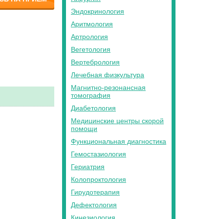
Эндокринология
Аритмология
Артрология
Вегетология
Вертебрология
Лечебная физкультура
Магнитно-резонансная
томография
Диабетология
Медицинские центры скорой
помощи
Функциональная диагностика
Гемостазиология
Гериатрия
Колопроктология
Гирудотерапия
Дефектология
Кинезиология