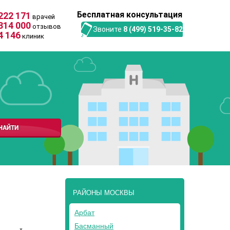
Бесплатная консультация
222 171
врачей
314 000
отзывов
Звоните
8 (499) 519-35-82
4 146
клиник
РАЙОНЫ МОСКВЫ
Арбат
Басманный