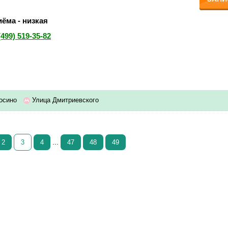
ёма - низкая
(499) 519-35-82
осино
Улица Дмитриевского
2
3
4
...
47
48
49