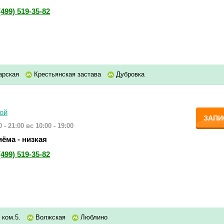
(499) 519-35-82
арская
Крестьянская застава
Дубровка
ой
ЗАПИ
 - 21:00
вс 10:00 - 19:00
ёма - низкая
(499) 519-35-82
, ком.5.
Волжская
Люблино