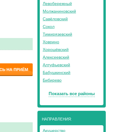
Левобережный
Молжаниновский
Савёловский
Сокол
Тимирязевский
Ховрино
Хорошёвский
Алексеевский
Алтуфьевский
СЬ НА ПРИЁМ
Бабушкинский
Бибирево
Показать все районы
НАПРАВЛЕНИЯ:
Акушерство