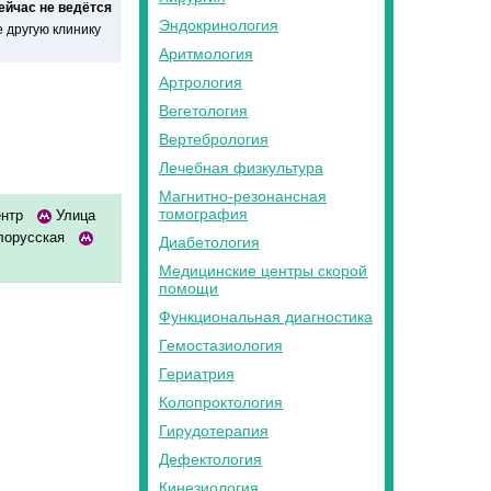
сейчас не ведётся
Эндокринология
 другую клинику
Аритмология
Артрология
Вегетология
Вертебрология
Лечебная физкультура
Магнитно-резонансная
томография
ентр
Улица
орусская
Диабетология
Медицинские центры скорой
помощи
Функциональная диагностика
Гемостазиология
Гериатрия
Колопроктология
Гирудотерапия
Дефектология
Кинезиология