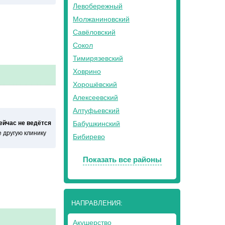
Левобережный
Молжаниновский
Савёловский
Сокол
Тимирязевский
Ховрино
Хорошёвский
Алексеевский
Алтуфьевский
сейчас не ведётся
Бабушкинский
 другую клинику
Бибирево
Показать все районы
НАПРАВЛЕНИЯ:
Акушерство