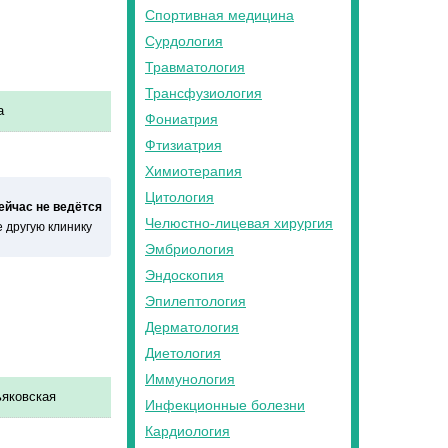
Спортивная медицина
Сурдология
Травматология
Трансфузиология
а
Фониатрия
Фтизиатрия
Химиотерапия
Цитология
сейчас не ведётся
Челюстно-лицевая хирургия
 другую клинику
Эмбриология
Эндоскопия
Эпилептология
Дерматология
Диетология
Иммунология
яковская
Инфекционные болезни
Кардиология