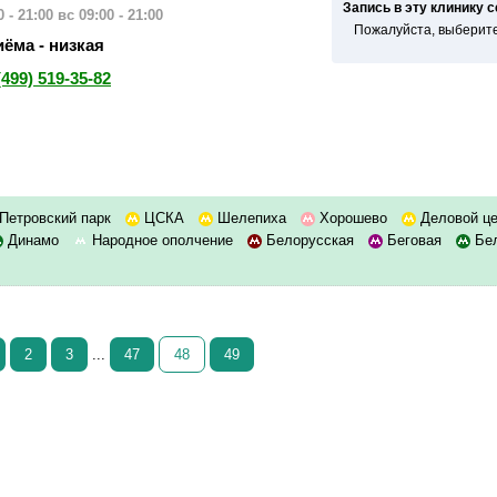
Запись в эту клинику 
 - 21:00
вс 09:00 - 21:00
Пожалуйста, выберите
ёма - низкая
(499) 519-35-82
Петровский парк
ЦСКА
Шелепиха
Хорошево
Деловой ц
Динамо
Народное ополчение
Белорусская
Беговая
Бел
2
3
...
47
48
49