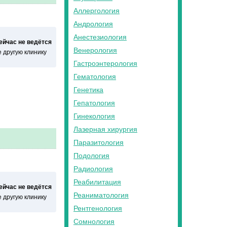
Аллергология
Андрология
Анестезиология
сейчас не ведётся
Венерология
 другую клинику
Гастроэнтерология
Гематология
Генетика
Гепатология
Гинекология
Лазерная хирургия
Паразитология
Подология
Радиология
Реабилитация
сейчас не ведётся
Реаниматология
 другую клинику
Рентгенология
Сомнология