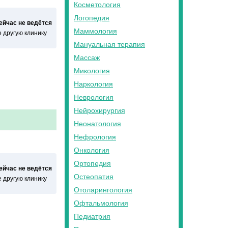
Косметология
Логопедия
сейчас не ведётся
Маммология
 другую клинику
Мануальная терапия
Массаж
Микология
Наркология
Неврология
Нейрохирургия
Неонатология
Нефрология
Онкология
Ортопедия
сейчас не ведётся
Остеопатия
 другую клинику
Отоларингология
Офтальмология
Педиатрия