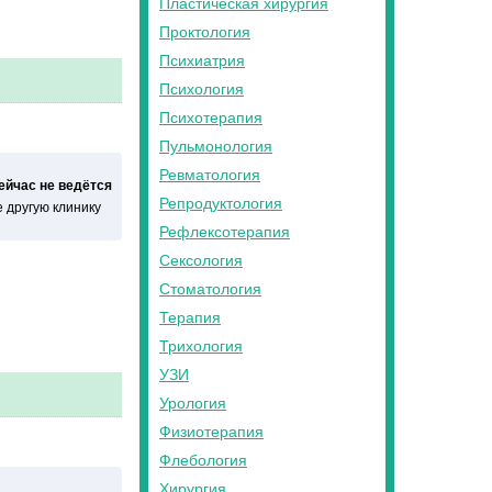
Пластическая хирургия
Проктология
Психиатрия
Психология
Психотерапия
Пульмонология
Ревматология
сейчас не ведётся
Репродуктология
 другую клинику
Рефлексотерапия
Сексология
Стоматология
Терапия
Трихология
УЗИ
Урология
Физиотерапия
Флебология
Хирургия