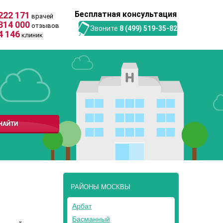
Бесплатная консультация
222 171
врачей
314 000
отзывов
Звоните
8 (499) 519-35-82
4 146
клиник
РАЙОНЫ МОСКВЫ
Арбат
Басманный