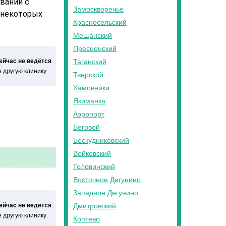
ваний с
Замоскворечье
 некоторых
Красносельский
Мещанский
Пресненский
сейчас не ведётся
Таганский
 другую клинику
Тверской
Хамовники
Якиманка
Аэропорт
Беговой
Бескудниковский
Войковский
Головинский
Восточное Дегунино
Западное Дегунино
сейчас не ведётся
Дмитровский
 другую клинику
Коптево