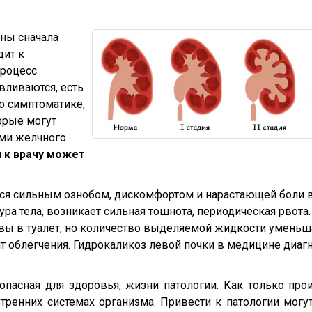
ины сначала
дит к
процесс
вливаются, есть
По симптоматике,
торые могут
ами желчного
 к врачу может
ся сильным ознобом, дискомфортом и нарастающей боли в
ра тела, возникает сильная тошнота, периодическая рвота
ывы в туалет, но количество выделяемой жидкости уменьш
 облегчения. Гидрокаликоз левой почки в медицине диагн
 опасная для здоровья, жизни патологии. Как только про
тренних системах организма. Привести к патологии мог