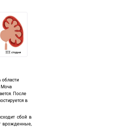
 области
. Моча
ается. После
остируется в
исходит сбой в
ут врожденные,