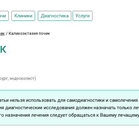
ачи
Клиники
Диагностика
Услуги
чек
Каликоэктазия почек
ЕК
рург, эндоскопист)
ьи нельзя использовать для самодиагностики и самолечения.
ия диагностические исследования должен назначать только ле
го назначения лечения следует обращаться к Вашему лечащему