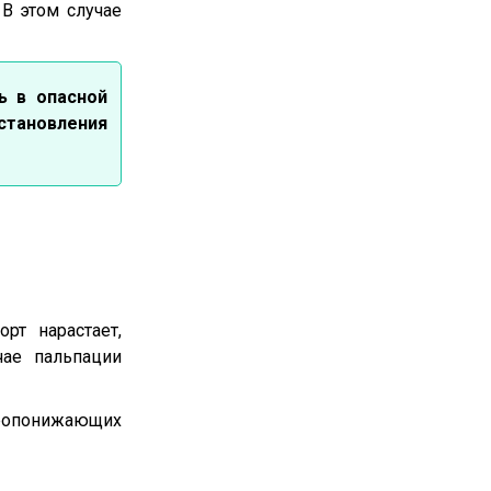
В этом случае
ь в опасной
становления
рт нарастает,
чае пальпации
аропонижающих