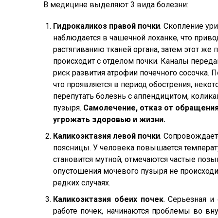
В медицине выделяют 3 вида болезни:
Гидрокаликоз правой почки
. Скопление ур
наблюдается в чашечной лоханке, что приво
растягиванию тканей органа, затем этот же 
происходит с отделом почки. Каналы переда
риск развития атрофии почечного сосочка. 
что проявляется в период обострения, неко
перепутать болезнь с аппендицитом, колик
пузыря.
Самолечение, отказ от обращения
угрожать здоровью и жизни.
Каликоэктазия левой почки
. Сопровождает
поясницы. У человека повышается температу
становится мутной, отмечаются частые поз
опустошения мочевого пузыря не происходит
редких случаях.
Каликоэктазия обеих почек
. Серьезная и
работе почек, начинаются проблемы во вну