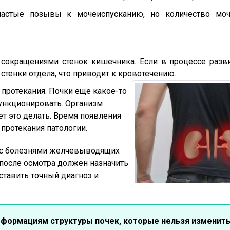
частые позывы к мочеиспусканию, но количество моч
 сокращениями стенок кишечника. Если в процессе разви
тенки отдела, что приводит к кровотечению.
 протекания. Почки еще какое-то
ункционировать. Организм
ет это делать. Время появления
протекания патологии.
т с болезнями желчевыводящих
 после осмотра должен назначить
ставить точный диагноз и
еформациям структуры почек, которые нельзя изменить