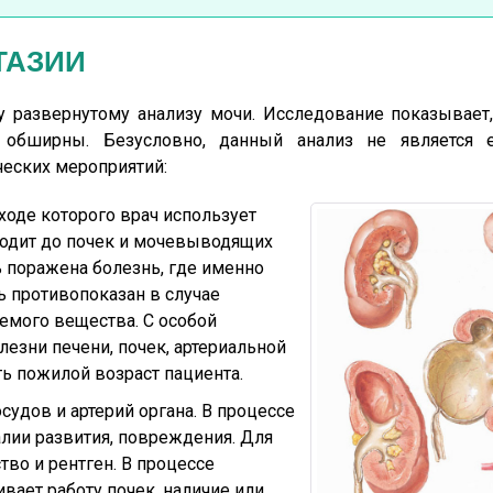
ЭКТАЗИИ
 развернутому анализу мочи. Исследование показывает,
 обширны. Безусловно, данный анализ не является 
ческих мероприятий:
 ходе которого врач использует
ходит до почек и мочевыводящих
ть поражена болезнь, где именно
ь противопоказан в случае
емого вещества. С особой
езни печени, почек, артериальной
ь пожилой возраст пациента.
судов и артерий органа. В процессе
лии развития, повреждения. Для
во и рентген. В процессе
вает работу почек, наличие или