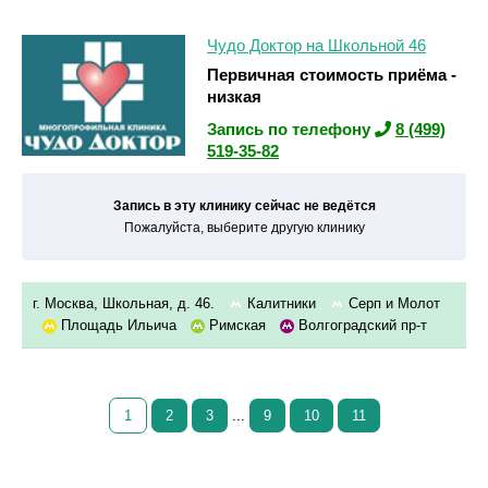
Чудо Доктор на Школьной 46
Первичная стоимость приёма -
низкая
Запись по телефону
8 (499)
519-35-82
Запись в эту клинику сейчас не ведётся
Пожалуйста, выберите другую клинику
г. Москва, Школьная, д. 46.
Калитники
Серп и Молот
Площадь Ильича
Римская
Волгоградский пр-т
1
2
3
...
9
10
11