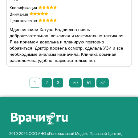
Квалификация
Внимание
Цена-качество
Мдивнишвили Хатуна Бадриевна очень
доброжелательная, вежливая и максимально тактичная.
Я ее приемом довольна и планирую повторно
обратиться. Доктор провела осмотр, сделала УЗИ и все
необходимые анализы назначила. Клиника обычная,
расположена удобно, парковки только нет.
1
2
3
...
50
51
52
Как алкоголь влияет на
ЗДОРОВЬЕ МУЖЧИНЫ
.
2010-2026 ООО АНО «Региональный Медико-Правовой Центр»,